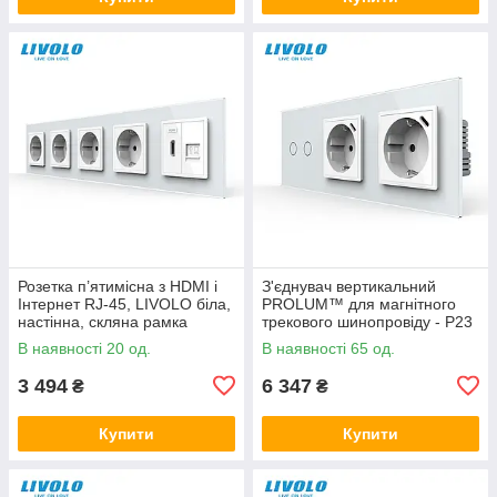
Розетка п’ятимісна з HDMI і
З'єднувач вертикальний
Інтернет RJ-45, LIVOLO біла,
PROLUM™ для магнітного
настінна, скляна рамка
трекового шинопровіду - P23
В наявності 20 од.
В наявності 65 од.
3 494
6 347
₴
₴
Купити
Купити