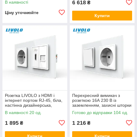
6 618
В наявності
₴
Ціну уточнюйте
Купити
Розетка LIVOLO з HDMI і
Перехресний вимикач з
інтернет портом RJ-45, біла,
розеткою 16А 230 В із
настінна дизайнерська,
заземленням, захисні шторки
скляна рамка
LIVOLO білий скло
В наявності 20 од.
Готово до відправки 104 од.
1 895
1 216
₴
₴
Купити
Купити