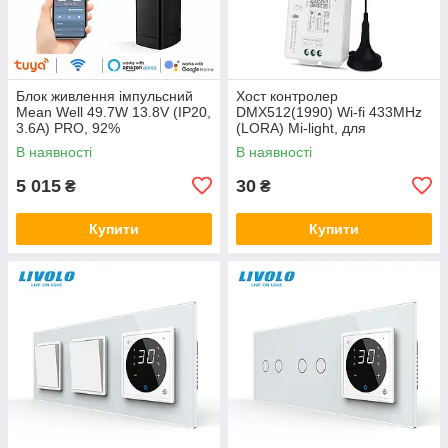
Блок живлення імпульсний
Хост контролер
Mean Well 49.7W 13.8V (IP20,
DMX512(1990) Wi-fi 433MHz
3.6A) PRO, 92%
(LORA) Mi-light, для
бездротового керування Mi-
В наявності
В наявності
light з Android and iOS
5 015
30
₴
₴
Купити
Купити