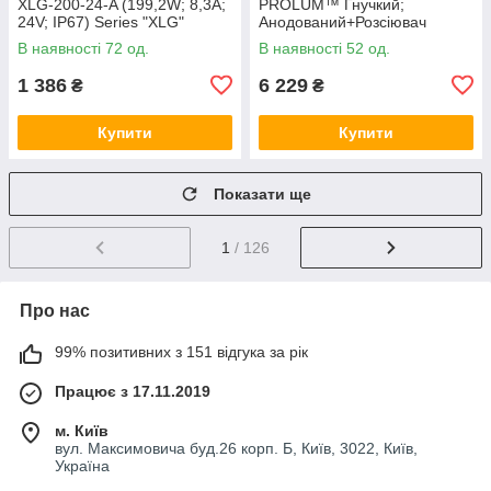
XLG-200-24-A (199,2W; 8,3A;
PROLUM™ Гнучкий;
24V; IP67) Series "XLG"
Анодований+Розсіювач
матовий LPF-5; Сірий
В наявності 72 од.
В наявності 52 од.
1 386
6 229
₴
₴
Купити
Купити
Показати ще
1
/ 126
Про нас
99% позитивних з 151 відгука за рік
Працює з 17.11.2019
м. Київ
вул. Максимовича буд.26 корп. Б, Київ, 3022, Київ,
Україна