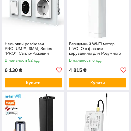
Неоновий розсіювач
Безшумний Wi-Fi мотор
PROLUM™, 6ММ, Series
LIVOLO з фазним
"PRO", Світло-Рожевий
керуванням для Розумного
будинку (VL-SHJ003)
В наявності 52 од.
В наявності 6 од.
6 130
4 815
₴
₴
Купити
Купити