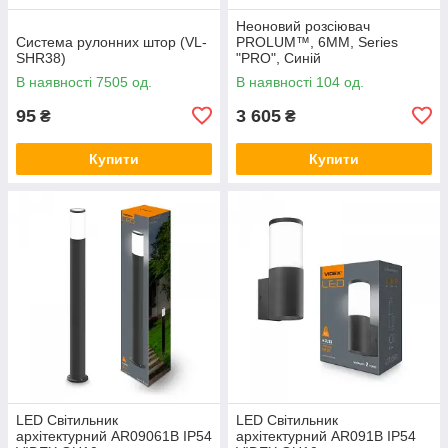
Неоновий розсіювач
Система рулонних штор (VL-
PROLUM™, 6ММ, Series
SHR38)
"PRO", Синій
В наявності 7505 од.
В наявності 104 од.
95
3 605
₴
₴
Купити
Купити
LED Світильник
LED Світильник
архітектурний AR09061B IP54
архітектурний AR091B IP54