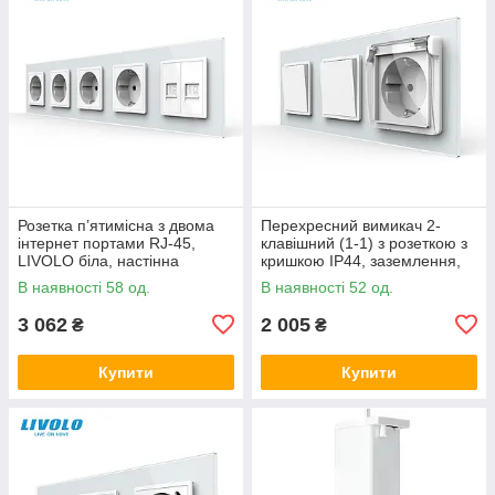
Розетка п’ятимісна з двома
Перехресний вимикач 2-
інтернет портами RJ-45,
клавішний (1-1) з розеткою з
LIVOLO біла, настінна
кришкою IP44, заземлення,
дизайнерська, скляна рамка
LIVOLO, білий скло
В наявності 58 од.
В наявності 52 од.
3 062
2 005
₴
₴
Купити
Купити