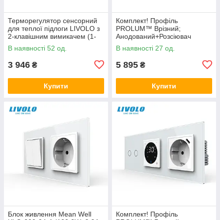
Терморегулятор сенсорний
Комплект! Профіль
для теплої підлоги LIVOLO з
PROLUM™ Врізний;
2-клавішним вимикачем (1-
Анодований+Розсіювач
1), білий, скляна рамка
матовий плоский LPV-7;
В наявності 52 од.
В наявності 27 од.
Сірий
3 946
5 895
₴
₴
Купити
Купити
Блок живлення Mean Well
Комплект! Профіль