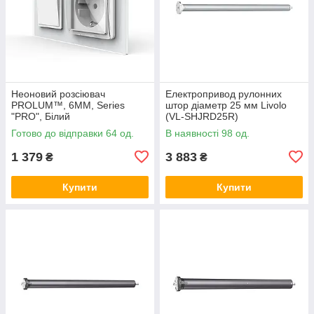
Неоновий розсіювач
Електропривод рулонних
PROLUM™, 6ММ, Series
штор діаметр 25 мм Livolo
"PRO", Білий
(VL-SHJRD25R)
Готово до відправки 64 од.
В наявності 98 од.
1 379
3 883
₴
₴
Купити
Купити