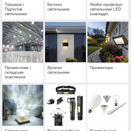
Торшери і
Бетонні
Лінійні профільні
Підлогові
світильники
світильники LED
світильники
(накладні,
вбудовані, підвісні)
Промислове і
Вуличні
Прожектори
складське
світильники
освітлення
Світильники-
Ручні, налобні та
Лампи та інші