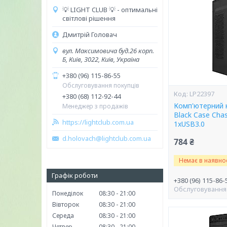
💡 LIGHT CLUB 💡 - оптимальні
світлові рішення
Дмитрій Головач
вул. Максимовича буд.26 корп.
Б, Київ, 3022, Київ, Україна
+380 (96) 115-86-55
Обслуговування покупців
LP22397
+380 (68) 112-92-44
Комп'ютерний 
Менеджер з продажів
Black Case Chas
https://lightclub.com.ua
1xUSB3.0
d.holovach@lightclub.com.ua
784 ₴
Немає в наявнос
Графік роботи
+380 (96) 115-86-
Обслуговування
Понеділок
08:30
21:00
Вівторок
08:30
21:00
Середа
08:30
21:00
Четвер
08:30
21:00