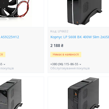
LP6632
 AS9225H12
Корпус LP S608 BK 400W Slim 2xUSB
2 188 ₴
ті
Немає в наявності
55
+380 (96) 115-86-55
 покупців
Обслуговування покупців