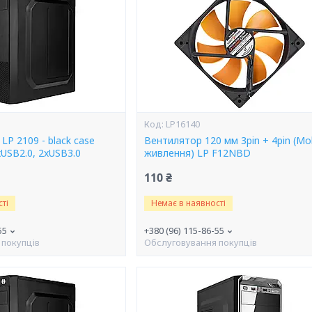
LP16140
LP 2109 - black case
Вентилятор 120 мм 3pin + 4pin (Mo
xUSB2.0, 2xUSB3.0
живлення) LP F12NBD
110 ₴
ті
Немає в наявності
55
+380 (96) 115-86-55
 покупців
Обслуговування покупців