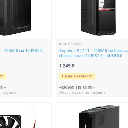
LP15492
 - 400W 8 см 1xUSB2.0,
Корпус LP 2111 - 400W 8 см black c
chassis cover 2xUSB2.0, 1xUSB3.0
1 249 ₴
ті
Немає в наявності
55
+380 (96) 115-86-55
 покупців
Обслуговування покупців