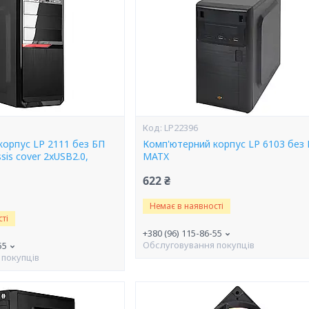
LP22396
корпус LP 2111 без БП
Комп'ютерний корпус LP 6103 без
sis cover 2xUSB2.0,
MATX
622 ₴
Немає в наявності
ті
+380 (96) 115-86-55
Обслуговування покупців
55
 покупців