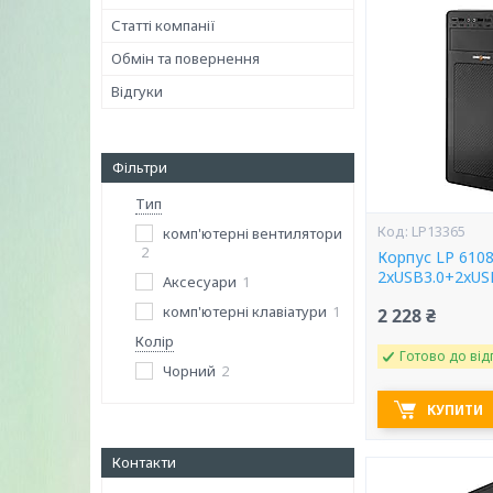
Статті компанії
Обмін та повернення
Відгуки
Фільтри
Тип
LP13365
комп'ютерні вентилятори
2
Корпус LP 610
2xUSB3.0+2xUS
Аксесуари
1
комп'ютерні клавіатури
1
2 228 ₴
Колір
Готово до від
Чорний
2
КУПИТИ
Контакти