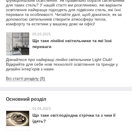
функціональне освітлення. Як правильно обрати світильники
для таких стель? У нашій статті ми розглянемо, які варіанти
освітлення найкраще підходять для підвісних стель, які їхні
переваги та особливості. Читайте далі, щоб дізнатися, як за
допомогою світильників створити атмосферу тепла,
комфорту та естетики у вашому домі чи офісі!
05.03.2025
Що таке лінійні світильники та які їхні
переваги
Дізнайтеся про найкращі лінійні світильники Light Club!
Відкрийте для себе нові технології освітлення та тренди у
дизайні інтер'єрів з нами.
Всі статті розділу (8)
Основний розділ
01.04.2023
Що таке світлодіодна стрічка та з чим її
їдять?