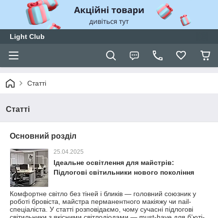
Light Club
Статті
Статті
Основний розділ
25.04.2025
Ідеальне освітлення для майстрів:
Підлогові світильники нового покоління
Комфортне світло без тіней і бликів — головний союзник у
роботі бровіста, майстра перманентного макіяжу чи nail-
спеціаліста. У статті розповідаємо, чому сучасні підлогові
світильники з якісними світлодіодами — must-have для бʼюті-