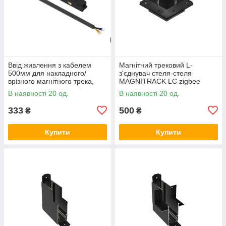
Ввід живлення з кабелем
Магнітний трековий L-
500мм для накладного/
з'єднувач стеля-стеля
врізного магнітного трека,
MAGNITRACK LC zigbee
чорний LTRzigbee-M112-pwr
48VLTRzigbee-EMT483-H-out
В наявності 20 од.
В наявності 20 од.
333
500
₴
₴
Купити
Купити