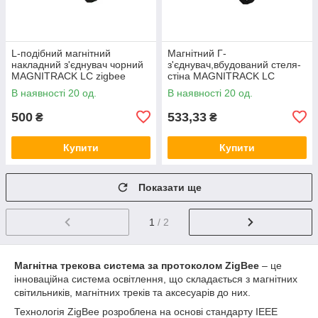
L-подібний магнітний
Магнітний Г-
накладний з'єднувач чорний
з'єднувач,вбудований стеля-
MAGNITRACK LC zigbee
стіна MAGNITRACK LC
LTRzigbee-MT483-H-out
zigbee 48V LTRzigbee-
В наявності 20 од.
В наявності 20 од.
EMT482-V-in
500
533,33
₴
₴
Купити
Купити
Показати ще
1
/ 2
Магнітна трекова система за протоколом ZigBee
– це
інноваційна система освітлення, що складається з магнітних
світильників, магнітних треків та аксесуарів до них.
Технологія ZigBee розроблена на основі стандарту IEEE