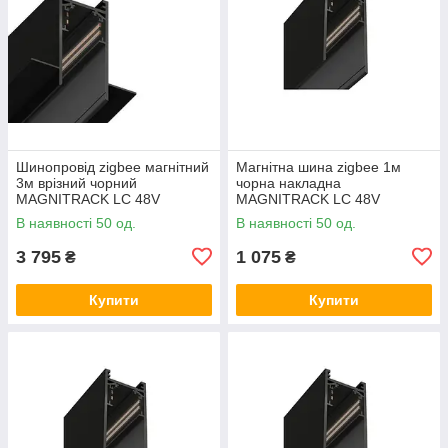
Шинопровід zigbee магнітний
Магнітна шина zigbee 1м
3м врізний чорний
чорна накладна
MAGNITRACK LC 48V
MAGNITRACK LC 48V
LTRzigbee-RMT43
LTRzigbee-MT41
В наявності 50 од.
В наявності 50 од.
3 795
1 075
₴
₴
Купити
Купити