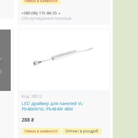
Немає в наявності
+380 (96) 115-86-55
Обслуговування покупців
28512
LED драйвер для панелей VL-
Pb486W/VL-Pb484W 48W
288 ₴
Немає в наявності
Оптом і в роздріб