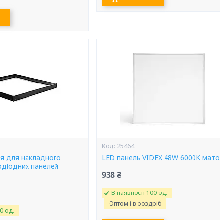
25464
ня для накладного
LED панель VIDEX 48W 6000K мато
одіодних панелей
938 ₴
В наявності 100 од.
Оптом і в роздріб
0 од.