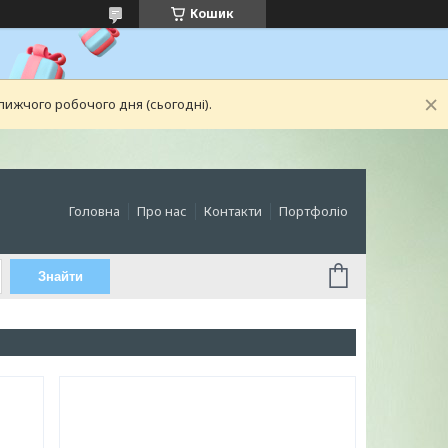
Кошик
лижчого робочого дня (сьогодні).
Головна
Про нас
Контакти
Портфоліо
Знайти