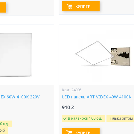
КУПИТИ
24005
DEX 60W 4100K 220V
LED панель ART VIDEX 40W 4100K
910 ₴
В наявності 100 од.
Тільки оптом
0 од.
ріб
КУПИТИ