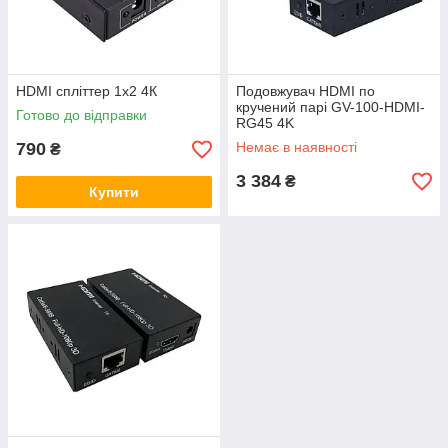
HDMI спліттер 1x2 4К
Подовжувач HDMI по
кручений парі GV-100-HDMI-
Готово до відправки
RG45 4K
790
Немає в наявності
₴
3 384
₴
Купити