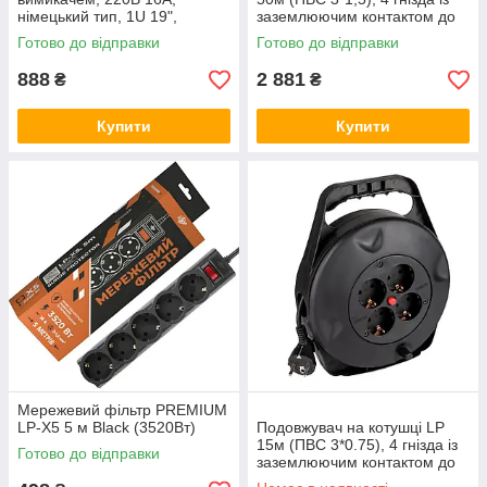
німецький тип, 1U 19",
заземлюючим контактом до
алюмінієвий корпус
3.5 кВт
Готово до відправки
Готово до відправки
888
2 881
₴
₴
Купити
Купити
Мережевий фільтр PREMIUM
LP-X5 5 м Black (3520Вт)
Подовжувач на котушці LP
15м (ПВС 3*0.75), 4 гнізда із
Готово до відправки
заземлюючим контактом до
2.2 кВт