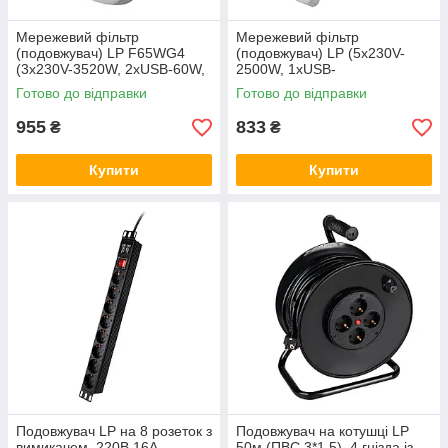
Мережевий фільтр
Мережевий фільтр
(подовжувач) LP F65WG4
(подовжувач) LP (5x230V-
(3x230V-3520W, 2xUSB-60W,
2500W, 1xUSB-
2xType-C 65W QC/PD)
38W/PD/QC3.0, 1xType-C
Готово до відправки
Готово до відправки
20W, 1xUSB 18W)
955
833
₴
₴
Купити
Купити
Подовжувач LP на 8 розеток з
Подовжувач на котушці LP
вимикачем, 220В 16A,
50м (ПВС 3*1,5), 4 гнізда із