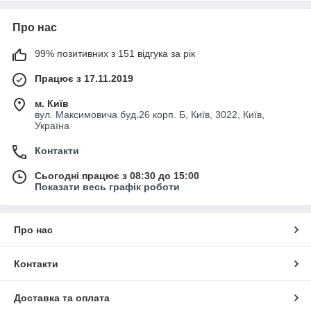
безперебійну роботу навіть за нестабільного
електроживлення.
Про нас
У каталозі
Light Club
представлений широкий вибір
стабілізаторів напруги
для дому, квартири, офісу, дачі,
99% позитивних з 151 відгука за рік
магазину, виробничих і комерційних об'єктів. У нас ви можете
купити однофазні та трифазні стабілізатори напруги різної
Працює з 17.11.2019
потужності для захисту окремих електроприладів або всієї
електромережі.
м. Київ
вул. Максимовича буд.26 корп. Б, Київ, 3022, Київ,
Стабілізатори напруги застосовуються для:
Україна
газових та електричних котлів;
Контакти
холодильників і морозильних камер;
телевізорів та аудіотехніки;
Сьогодні працює з 08:30 до 15:00
Показати весь графік роботи
комп'ютерів і серверного обладнання;
насосів і систем водопостачання;
Про нас
кондиціонерів та іншої побутової техніки;
офісного, торговельного та промислового
обладнання.
Контакти
Під час вибору стабілізатора напруги важливо враховувати
тип мережі (220 В або 380 В), потужність підключеного
Доставка та оплата
обладнання, діапазон вхідної напруги, точність