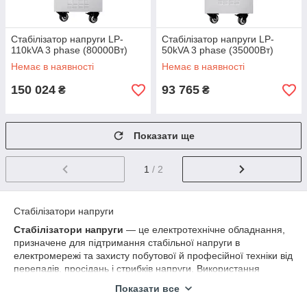
Стабілізатор напруги LP-
Стабілізатор напруги LP-
110kVA 3 phase (80000Вт)
50kVA 3 phase (35000Вт)
Немає в наявності
Немає в наявності
150 024
93 765
₴
₴
Показати ще
1
/ 2
Стабілізатори напруги
Стабілізатори напруги
— це електротехнічне обладнання,
призначене для підтримання стабільної напруги в
електромережі та захисту побутової й професійної техніки від
перепадів, просідань і стрибків напруги. Використання
стабілізатора допомагає продовжити термін служби
Показати все
електроприладів, запобігти їх пошкодженню та забезпечити