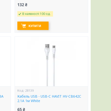
132 ₴
В наявності 100 од.
КУПИТИ
28139
3A
Кабель USB - USB-C HAVIT HV-CB642C
2.1A 1м White
65 ₴