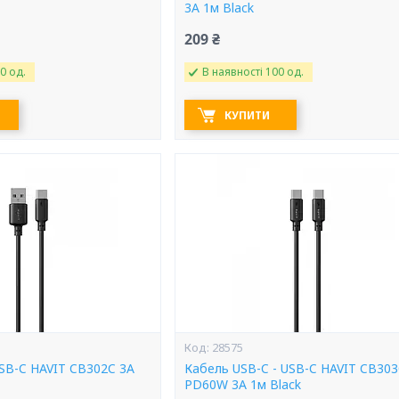
3A 1м Black
209 ₴
0 од.
В наявності 100 од.
КУПИТИ
28575
USB-C HAVIT CB302C 3A
Кабель USB-C - USB-C HAVIT CB30
PD60W 3A 1м Black