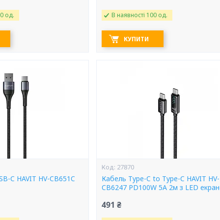
0 од.
В наявності 100 од.
КУПИТИ
27870
USB-C HAVIT HV-CB651C
Кабель Type-C to Type-C HAVIT HV-
CB6247 PD100W 5A 2м з LED екра
491 ₴