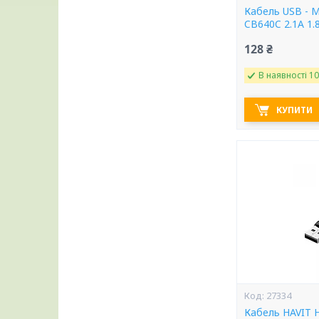
Кабель USB - M
CB640C 2.1A 1.
128 ₴
В наявності 10
КУПИТИ
27334
Кабель HAVIT 