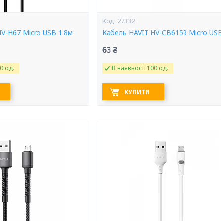
27332
V-H67 Micro USB 1.8м
Кабель HAVIT HV-CB6159 Micro US
63 ₴
0 од.
В наявності 100 од.
КУПИТИ