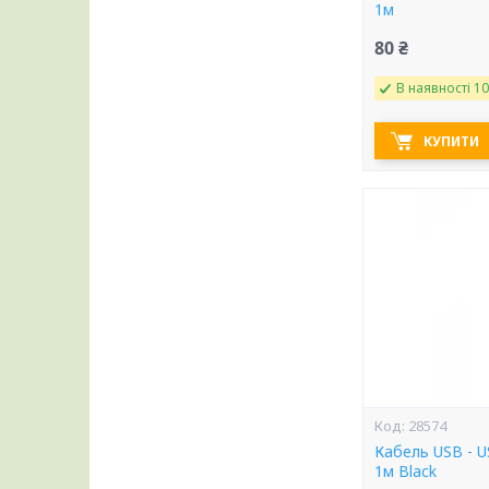
1м
80 ₴
В наявності 10
КУПИТИ
28574
Кабель USB - 
1м Black