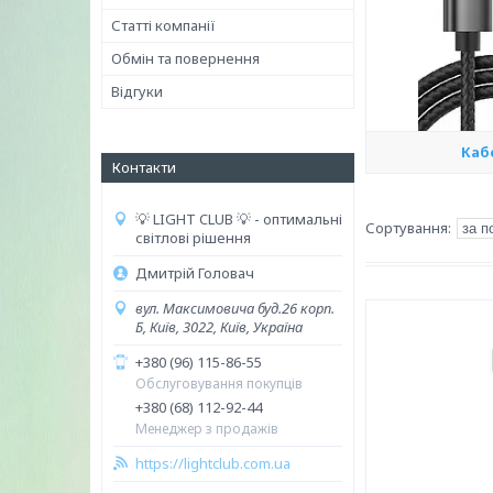
Статті компанії
Обмін та повернення
Відгуки
Каб
Контакти
💡 LIGHT CLUB 💡 - оптимальні
світлові рішення
Дмитрій Головач
вул. Максимовича буд.26 корп.
Б, Київ, 3022, Київ, Україна
+380 (96) 115-86-55
Обслуговування покупців
+380 (68) 112-92-44
Менеджер з продажів
https://lightclub.com.ua