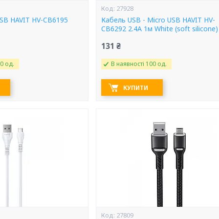
27928
USB HAVIT HV-CB6195
Кабель USB - Micro USB HAVIT HV-
CB6292 2.4A 1м White (soft silicone)
131 ₴
0 од.
В наявності 100 од.
КУПИТИ
27809