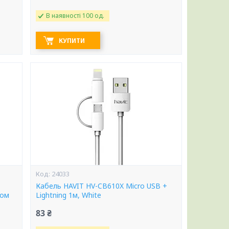
В наявності 100 од.
КУПИТИ
24033
Кабель HAVIT HV-CB610X Micro USB +
ном
Lightning 1м, White
83 ₴