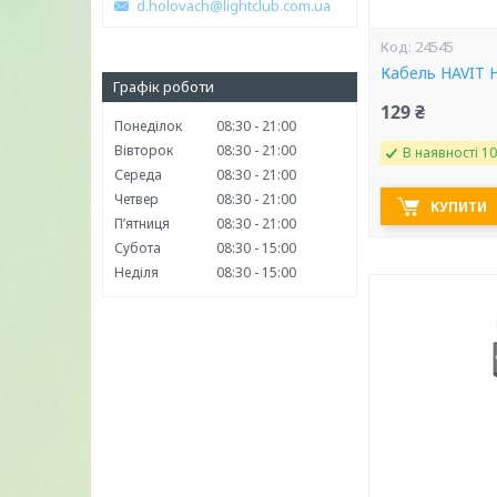
d.holovach@lightclub.com.ua
24545
Кабель HAVIT H
Графік роботи
129 ₴
Понеділок
08:30
21:00
Вівторок
08:30
21:00
В наявності 10
Середа
08:30
21:00
Четвер
08:30
21:00
КУПИТИ
Пʼятниця
08:30
21:00
Субота
08:30
15:00
Неділя
08:30
15:00