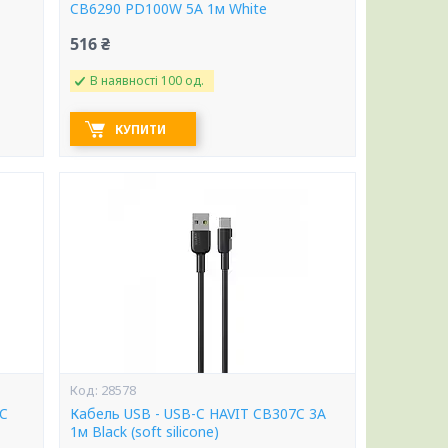
CB6290 PD100W 5A 1м White
516 ₴
В наявності 100 од.
КУПИТИ
28578
3C
Кабель USB - USB-C HAVIT CB307C 3A
1м Black (soft silicone)