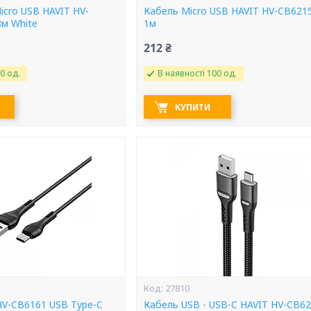
icro USB HAVIT HV-
Кабель Micro USB HAVIT HV-CB621
8м White
1м
212 ₴
0 од.
В наявності 100 од.
КУПИТИ
27810
HV-CB6161 USB Type-C
Кабель USB - USB-C HAVIT HV-CB6