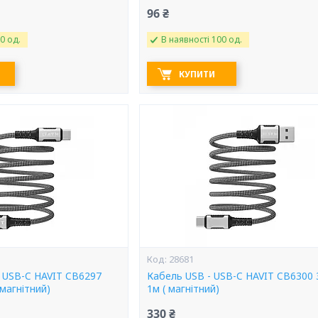
96 ₴
0 од.
В наявності 100 од.
КУПИТИ
28681
- USB-C HAVIT CB6297
Кабель USB - USB-C HAVIT CB6300 
магнітний)
1м ( магнітний)
330 ₴