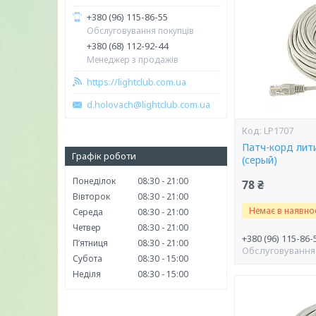
+380 (96) 115-86-55
Обслуговування покупців
+380 (68) 112-92-44
Менеджер з продажів
https://lightclub.com.ua
d.holovach@lightclub.com.ua
LP1707
Патч-корд лити
Графік роботи
(серый)
Понеділок
08:30
21:00
78 ₴
Вівторок
08:30
21:00
Немає в наявнос
Середа
08:30
21:00
Четвер
08:30
21:00
+380 (96) 115-86-
Пʼятниця
08:30
21:00
Обслуговування
Субота
08:30
15:00
Неділя
08:30
15:00