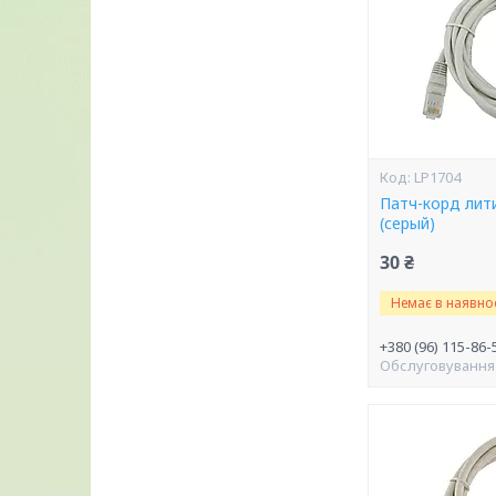
LP1704
Патч-корд лити
(серый)
30 ₴
Немає в наявнос
+380 (96) 115-86-
Обслуговування