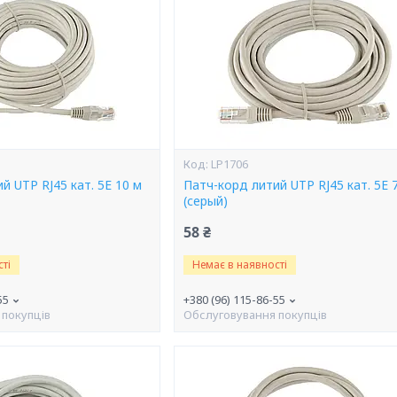
LP1706
й UTP RJ45 кат. 5Е 10 м
Патч-корд литий UTP RJ45 кат. 5Е 
(серый)
58 ₴
ті
Немає в наявності
55
+380 (96) 115-86-55
 покупців
Обслуговування покупців