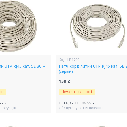
LP1709
й UTP RJ45 кат. 5Е 30 м
Патч-корд литий UTP RJ45 кат. 5Е 
(серый)
159 ₴
ті
Немає в наявності
55
+380 (96) 115-86-55
 покупців
Обслуговування покупців