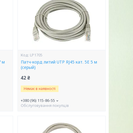
LP1705
7 м
Патч-корд литий UTP RJ45 кат. 5Е 5 м
(серый)
42 ₴
Немає в наявності
+380 (96) 115-86-55
Обслуговування покупців