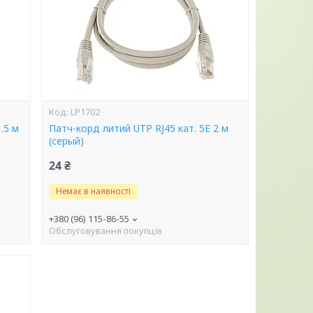
LP1702
.5 м
Патч-корд литий UTP RJ45 кат. 5Е 2 м
(серый)
24 ₴
Немає в наявності
+380 (96) 115-86-55
Обслуговування покупців