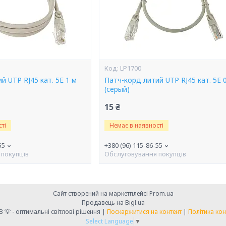
LP1700
й UTP RJ45 кат. 5Е 1 м
Патч-корд литий UTP RJ45 кат. 5Е 0
(серый)
15 ₴
ті
Немає в наявності
55
+380 (96) 115-86-55
 покупців
Обслуговування покупців
Сайт створений на маркетплейсі
Prom.ua
Продавець на Bigl.ua
💡 LIGHT CLUB 💡 - оптимальні світлові рішення |
Поскаржитися на контент
|
Політика кон
Select Language
▼