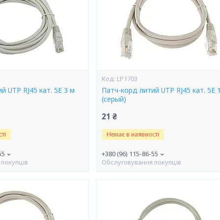
LP1703
й UTP RJ45 кат. 5Е 3 м
Патч-корд литий UTP RJ45 кат. 5Е 1
(серый)
21 ₴
ті
Немає в наявності
55
+380 (96) 115-86-55
 покупців
Обслуговування покупців