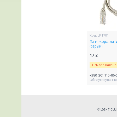
LP1701
Патч-корд лити
(серый)
17 ₴
Немає в наявнос
+380 (96) 115-86-
Обслуговування