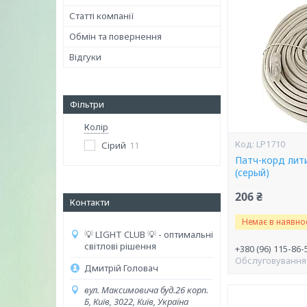
Статті компанії
Обмін та повернення
Відгуки
Фільтри
Колір
LP1710
Сірий
11
Патч-корд лити
(серый)
206 ₴
Контакти
Немає в наявнос
💡 LIGHT CLUB 💡 - оптимальні
світлові рішення
+380 (96) 115-86-
Обслуговування
Дмитрій Головач
вул. Максимовича буд.26 корп.
Б, Київ, 3022, Київ, Україна