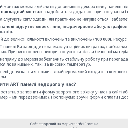
й
монтаж можна здійснити доповнивши декоративну панель підв
 і накладний монтаж
знадобляться додаткові пристосування і к
слугують світлодіоди, які практично не нагріваються і забезпеч
 панелі відсутнє мерехтіння, інфрачервоне або ультрафі
а зір.
кий до великої кількості включень та виключень
(100 000)
. Ресурс
 панелі Ви заощадете на експлуатаційних витратах, пов’язаних 
их. При виготовленні використовуються тільки безпечні матеріа
 напряму до мережі забезпечить стабільну роботу при перепада
я як за низьких, так і за високих температур.
нелі допускається тільки з драйвером, який входить в комплект
ром.
ити ART панелі недорого у нас?
остатньо заповнити форму зворотного зв’язку у нас на сайті аб
омер – ми передзвонимо). Пропонуємо зручні форми оплати і до
Сайт створений на маркетплейсі
Prom.ua