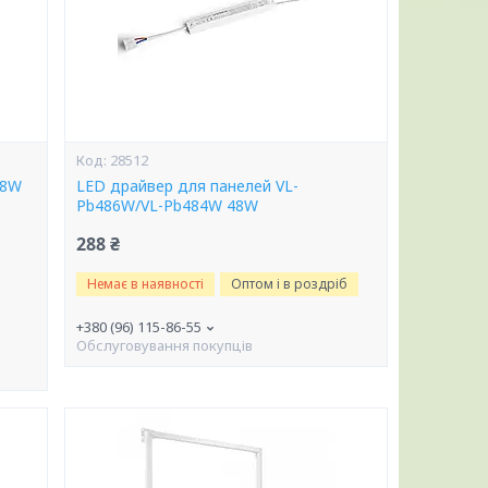
28512
48W
LED драйвер для панелей VL-
Pb486W/VL-Pb484W 48W
288 ₴
Немає в наявності
Оптом і в роздріб
+380 (96) 115-86-55
Обслуговування покупців