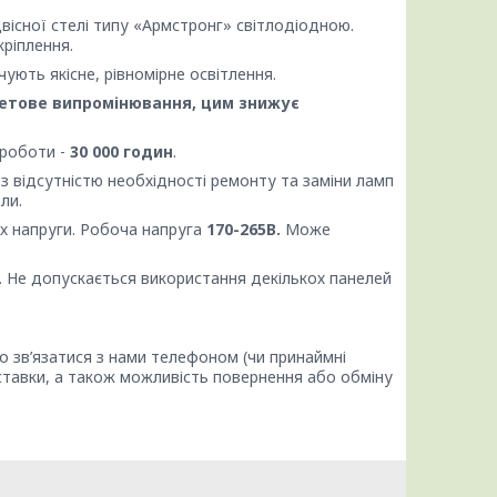
існої стелі типу «Армстронг» світлодіодною.
ріплення.
ують якісне, рівномірне освітлення.
олетове випромінювання, цим знижує
 роботи -
30 000 годин
.
з відсутністю необхідності ремонту та заміни ламп
ли.
х напруги. Робоча напруга
1
70
-265В.
Може
. Не допускається використання декількох панелей
о зв’язатися з нами телефоном (чи принаймні
ставки, а також можливість повернення або обміну