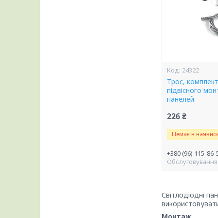
24322
Трос, комплект
підвісного мон
панелей
226 ₴
Немає в наявнос
+380 (96) 115-86-
Обслуговування
Світлодіодні па
використовувати
Монтаж