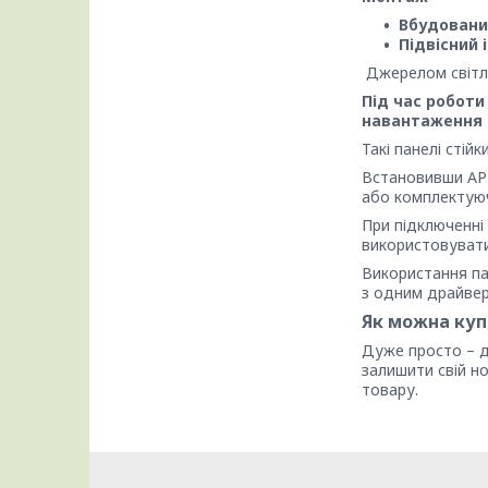
Вбудовани
Підвісний
Джерелом світла 
Під час роботи
навантаження н
Такі панелі стій
Встановивши АРТ
або комплектуюч
При підключенні
використовуватис
Використання па
з одним драйве
Як можна куп
Дуже просто – д
залишити свій н
товару.