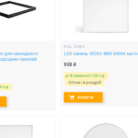
25464
ня для накладного
LED панель VIDEX 48W 6000K мато
одіодних панелей
938 ₴
В наявності 100 од.
Оптом і в роздріб
0 од.
КУПИТИ