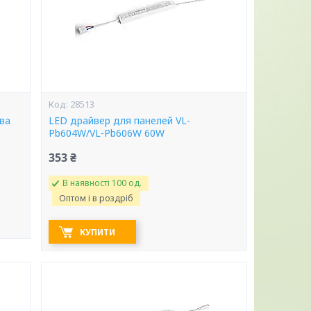
28513
ва
LED драйвер для панелей VL-
Pb604W/VL-Pb606W 60W
353 ₴
В наявності 100 од.
Оптом і в роздріб
КУПИТИ