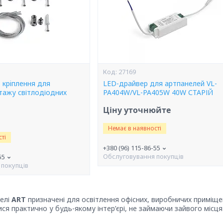
27169
 крiплення для
LED-драйвер для артпанелей VL-
тажу світлодіодних
PA404W/VL-PA405W 40W СТАРІЙ
Ціну уточнюйте
Немає в наявності
ті
+380 (96) 115-86-55
Обслуговування покупців
55
 покупців
нелі
ART
призначені для освітлення офісних, виробничих приміщ
ся практично у будь-якому інтер’єрі, не займаючи зайвого місця