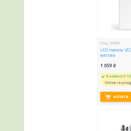
25809
LED панель VI
матова
1 059 ₴
В наявності 10
Оптом і в розд
КУПИТИ