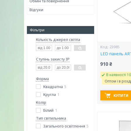
Обмін та повернення
Відгуки
Фільтри
Кількість джерел світла
23985
LED панель AR
Ступінь захисту IP
910 ₴
В наявності 10
Форма
Оптом і в розд
Квадратна
5
Кругла
1
КУПИТИ
Колір
Білий
1
Тип світильника
Загального освітлення
5