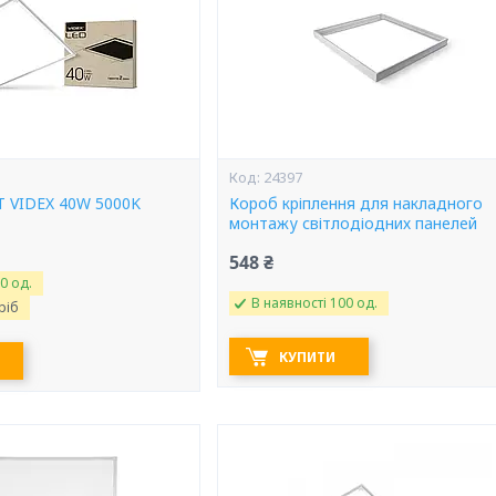
24397
T VIDEX 40W 5000K
Короб кріплення для накладного
монтажу світлодіодних панелей
548 ₴
0 од.
В наявності 100 од.
ріб
КУПИТИ