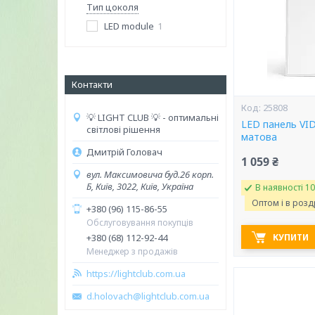
Тип цоколя
LED module
1
Контакти
25808
💡 LIGHT CLUB 💡 - оптимальні
LED панель VI
світлові рішення
матова
Дмитрій Головач
1 059 ₴
вул. Максимовича буд.26 корп.
Б, Київ, 3022, Київ, Україна
В наявності 10
Оптом і в розд
+380 (96) 115-86-55
Обслуговування покупців
+380 (68) 112-92-44
КУПИТИ
Менеджер з продажів
https://lightclub.com.ua
d.holovach@lightclub.com.ua