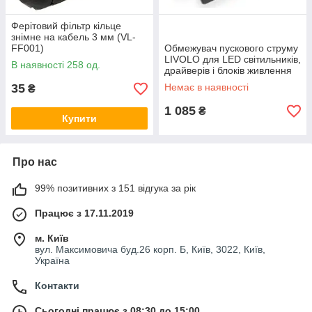
Ферітовий фільтр кільце
знімне на кабель 3 мм (VL-
FF001)
Обмежувач пускового струму
LIVOLO для LED світильників,
В наявності 258 од.
драйверів і блоків живлення
до 2000 Вт, 10А (VL-PJ02)
35
Немає в наявності
₴
1 085
₴
Купити
Про нас
99% позитивних з 151 відгука за рік
Працює з 17.11.2019
м. Київ
вул. Максимовича буд.26 корп. Б, Київ, 3022, Київ,
Україна
Контакти
Сьогодні працює з 08:30 до 15:00