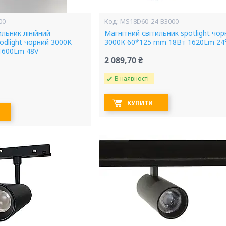
00
MS18D60-24-B3000
ильник лінійний
Магнітний світильник spotlight чор
odlight чорний 3000К
3000К 60*125 mm 18Вт 1620Lm 24°
1600Lm 48V
2 089,70 ₴
В наявності
КУПИТИ