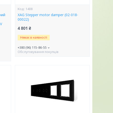
1408
ний
XAG Stepper motor damper (02-018-
00022)
8V
4 801 ₴
Немає в наявності
+380 (96) 115-86-55
Обслуговування покупців