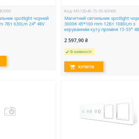
B3000
MS12D45-15-55-B3000
ильник spotlight чорний
Магнітний світильник spotlight чор
m 7Вт 630Lm 24° 48V
3000К 45*100 mm 12Вт 1080Lm з
керуванням куту проміня 15-55° 4
2 597,90 ₴
В наявності
КУПИТИ