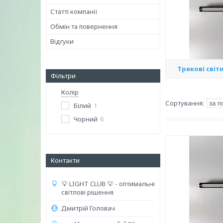
Статті компанії
Обмін та повернення
Відгуки
Трекові світ
Фільтри
Колір
Білий
1
Чорний
6
Контакти
💡 LIGHT CLUB 💡 - оптимальні
світлові рішення
Дмитрій Головач