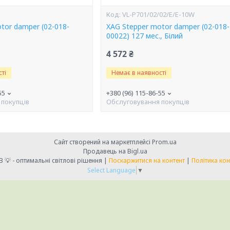
VL-P701/02/02/E/E-10W
tor damper (02-018-
XAG Stepper motor damper (02-018-
00022) 127 мес., Білий
4 572 ₴
ті
Немає в наявності
55
+380 (96) 115-86-55
 покупців
Обслуговування покупців
Сайт створений на маркетплейсі
Prom.ua
Продавець на Bigl.ua
💡 LIGHT CLUB 💡 - оптимальні світлові рішення |
Поскаржитися на контент
|
Політика кон
Select Language
▼