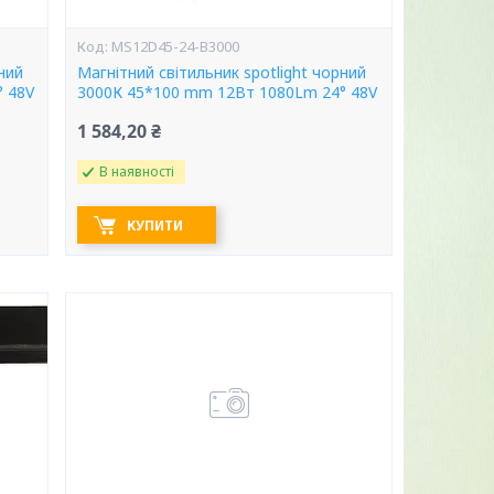
MS12D45-24-B3000
ний
Магнітний світильник spotlight чорний
 48V
3000К 45*100 mm 12Вт 1080Lm 24° 48V
1 584,20 ₴
В наявності
КУПИТИ