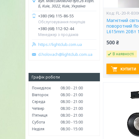
вул. Максимовича буд.26 корп.
Б, Київ, 3022, Київ, Україна
FL-20-R-B30
+380 (96) 115-86-55
Магнітний світ
Обслуговування покупців
поворотний flo
+380 (68) 112-92-44
L615mm 20Вт 
Менеджер з продажів
500 ₴
https://lightclub.com.ua
В наявності
d.holovach@lightclub.com.ua
КУПИТИ
Графік роботи
Понеділок
08:30
21:00
Вівторок
08:30
21:00
Середа
08:30
21:00
Четвер
08:30
21:00
Пʼятниця
08:30
21:00
Субота
08:30
15:00
Неділя
08:30
15:00