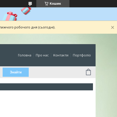
Кошик
лижчого робочого дня (сьогодні).
Головна
Про нас
Контакти
Портфоліо
Знайти