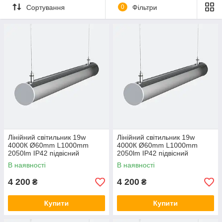
Сортування
0
Фільтри
Лінійний світильник 19w
Лінійний світильник 19w
4000К Ø60mm L1000mm
4000К Ø60mm L1000mm
2050lm IP42 підвісний
2050lm IP42 підвісний
циліндричний на тросах LED-
циліндричний на тросах LED-
В наявності
В наявності
TUBE LC-19w-1000
TUBE LC-19w-1000 3000, 19,
Теплий білий
4 200
4 200
₴
₴
Купити
Купити