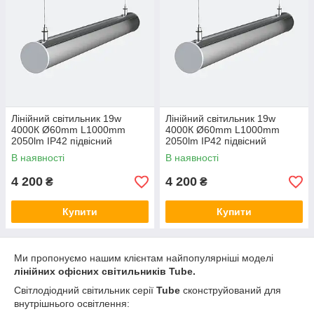
Лінійний світильник 19w
Лінійний світильник 19w
4000К Ø60mm L1000mm
4000К Ø60mm L1000mm
2050lm IP42 підвісний
2050lm IP42 підвісний
циліндричний на тросах LED-
циліндричний на тросах LED-
В наявності
В наявності
TUBE LC-19w-1000 3000, 27,
TUBE LC-19w-1000 5000, 27,
Теплий білий
Холодний білий
4 200
4 200
₴
₴
Купити
Купити
Ми пропонуємо нашим клієнтам найпопулярніші моделі
лінійних офісних світильників Tube.
Світлодіодний світильник серії
Tube
с
конструйований для
внутрішнього освітлення: