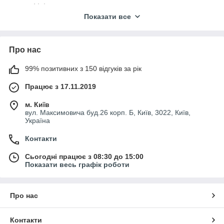
офісів,
Показати все
магазинів
торгових центрів.
Світильники виготовляються з огляду на вимоги замовника.
Про нас
У процесі виготовлення нашими фахівцями задаються
99% позитивних з 150 відгуків за рік
необхідні характеристики
потужності
,
світлового потоку,
колірної температури
та
індексу кольору.
Працює з 17.11.2019
Будь ласка, ознайомтеся з їх характеристиками в описі.
м. Київ
вул. Максимовича буд.26 корп. Б, Київ, 3022, Київ,
Україна
Контакти
Сьогодні працює з 08:30 до 15:00
Показати весь графік роботи
Про нас
Контакти