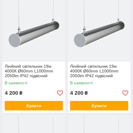
Лінійний світильник 19w
Лінійний світильник 19w
4000К Ø60mm L1000mm
4000К Ø60mm L1000mm
2050lm IP42 підвісний
2050lm IP42 підвісний
циліндричний на тросах LED-
циліндричний на тросах LED-
В наявності
В наявності
TUBE LC-19w-1000 5000, 19,
TUBE LC-19w-1000 4000, 27,
Холодний білий
Нейтральний
4 200
4 200
₴
₴
Купити
Купити