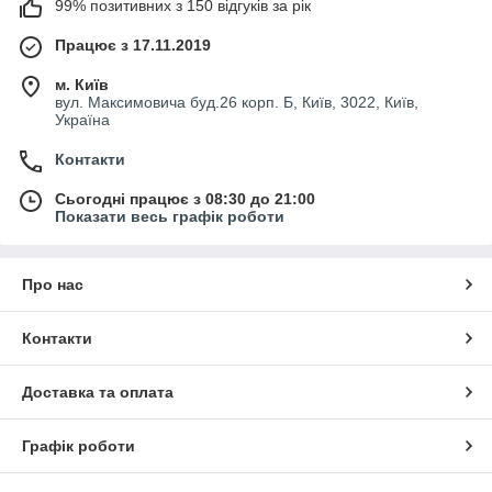
99% позитивних з 150 відгуків за рік
фарбувати
їх в
будь-який колір
, пристосовуючись до
кожної, найвимогливішої естетики інтер'єру та смаків клієнта.
Працює з 17.11.2019
Будь ласка, ознайомтеся з їхніми характеристиками в описі.
м. Київ
Всі моделі є в наявності.
вул. Максимовича буд.26 корп. Б, Київ, 3022, Київ,
Україна
Контакти
Сьогодні працює з 08:30 до 21:00
Показати весь графік роботи
Про нас
Контакти
Доставка та оплата
Графік роботи