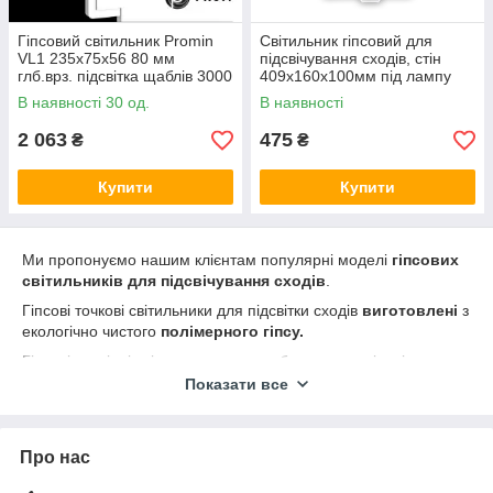
Гіпсовий світильник Promin
Світильник гіпсовий для
VL1 235x75x56 80 мм
підсвічування сходів, стін
глб.врз. підсвітка щаблів 3000
409х160х100мм під лампу
К
MR16, білий 0811-LG
В наявності 30 од.
В наявності
2 063
475
₴
₴
Купити
Купити
Ми пропонуємо нашим клієнтам популярні моделі
гіпсових
світильників для підсвічування сходів
.
Гіпсові точкові світильники для підсвітки сходів
виготовлені
з
екологічно чистого
полімерного гіпсу.
Гіпсові настінні світильники можуть бути створені в різних
формах, призначених для використання світлодіодного
Показати все
джерела світла або звичайної лампи будь-якої потужності.
Гіпсові світильники для підсвітки сходів
застосовуються
як
декоративне
та
точкове освітлення.
Про нас
Дуже важливою
перевагою
гіпсової фурнітури є
можливість