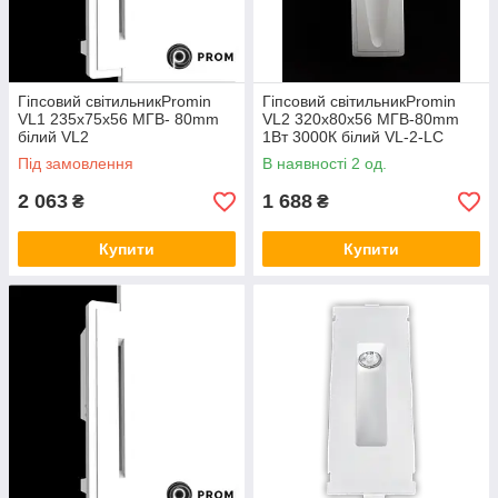
Гіпсовий світильникPromin
Гіпсовий світильникPromin
VL1 235x75x56 МГВ- 80mm
VL2 320x80x56 МГВ-80mm
білий VL2
1Вт 3000К білий VL-2-LC
Під замовлення
В наявності 2 од.
2 063
1 688
₴
₴
Купити
Купити