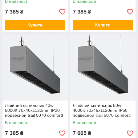
В наявності
В наявності
7 385
7 385
₴
₴
Купити
Купити
Лінійний світильник 40w
Лінійний світильник 50w
5000К 70х46х1120mm IP20
4000К 70х46х1120mm IP50
подвесной trail 5070 comfortl
подвесной trail 5070 comfortl
LC-LED-D40-1120-5К
LC-LED-D50-1120
В наявності
В наявності
7 385
7 665
₴
₴