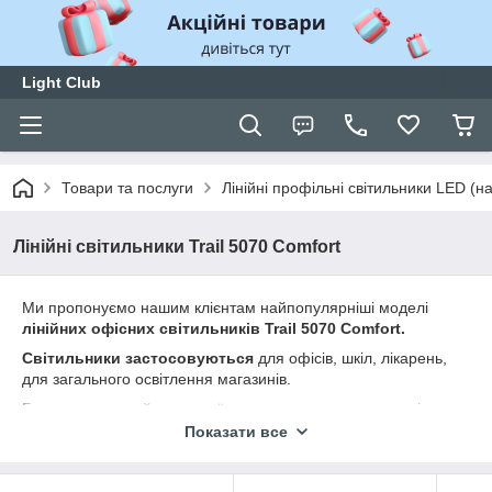
Light Club
Товари та послуги
Лінійні профільні світильники LED (нак
Лінійні світильники Trail 5070 Comfort
Ми пропонуємо нашим клієнтам найпопулярніші моделі
лінійних офісних світильників Trail 5070 Comfort.
Світильники застосовуються
для офісів, шкіл, лікарень,
для загального освітлення магазинів.
Будь ласка, ознайомтеся з їх характеристиками в описі.
Показати все
Придбавши товар з каталогу,
LIGHT CLUB надасть 3-х річну
гарантію на більшість світильників.
Будемо раді, якщо Ви приймете рішення стати клієнтом