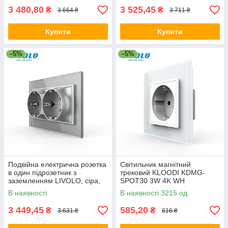
AP)
3 480,80
3 525,45
₴
₴
3 664 ₴
3 711 ₴
Купити
Купити
–5%
–5%
Подвійна електрична розетка
Світильник магнітний
в один підрозетник з
трековий KLOODI KDMG-
заземленням LIVOLO, сіра,
SPOT30 3W 4K WH
скляна рамка, 250В 16А (VL-
В наявності
В наявності 3215 од.
C7CTF16A.TF16A-IP)
3 449,45
585,20
₴
₴
3 631 ₴
616 ₴