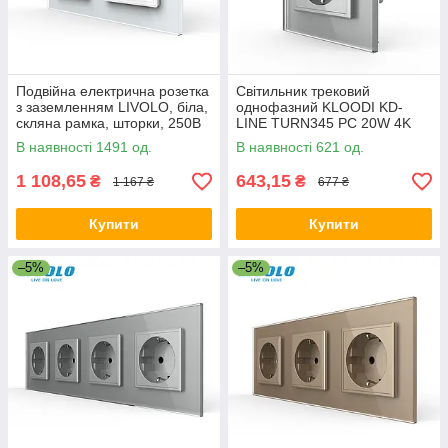
Подвійна електрична розетка
Світильник трековий
з заземленням LIVOLO, біла,
однофазний KLOODI KD-
скляна рамка, шторки, 250В
LINE TURN345 PC 20W 4K
16А (VL-C7C2EU-11)
WH
В наявності 1491 од.
В наявності 621 од.
1 108,65
643,15
₴
₴
1 167 ₴
677 ₴
Купити
Купити
–5%
–5%