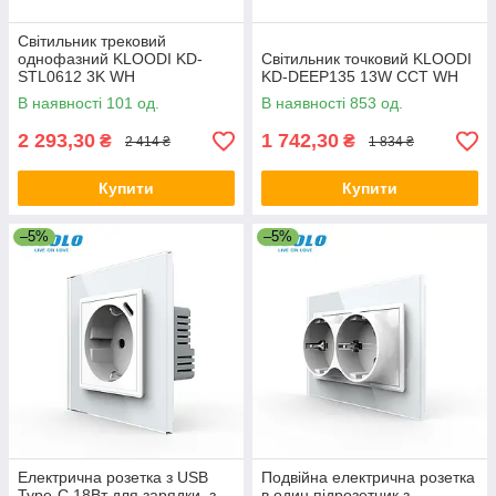
Світильник трековий
однофазний KLOODI KD-
Світильник точковий KLOODI
STL0612 3K WH
KD-DEEP135 13W CCT WH
В наявності 101 од.
В наявності 853 од.
2 293,30
1 742,30
₴
₴
2 414 ₴
1 834 ₴
Купити
Купити
–5%
–5%
Електрична розетка з USB
Подвійна електрична розетка
Type-C 18Вт для зарядки, з
в один підрозетник з