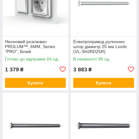
Неоновий розсіювач
Електропривод рулонних
PROLUM™, 6ММ, Series
штор діаметр 25 мм Livolo
"PRO", Білий
(VL-SHJRD25R)
Готово до відправки 64 од.
В наявності 98 од.
1 379
3 883
₴
₴
Купити
Купити