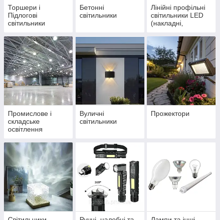
Торшери і
Бетонні
Лінійні профільні
Підлогові
світильники
світильники LED
світильники
(накладні,
вбудовані, підвісні)
Промислове і
Вуличні
Прожектори
складське
світильники
освітлення
Світильники-
Ручні, налобні та
Лампи та інші