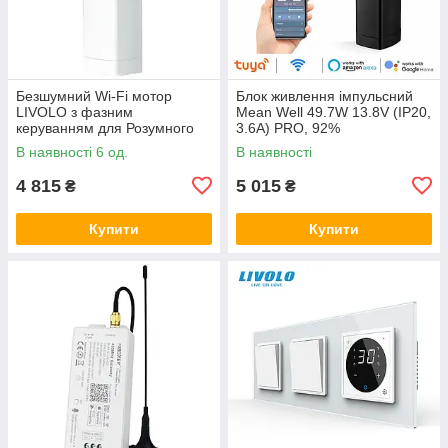
Безшумний Wi-Fi мотор
Блок живлення імпульсний
LIVOLO з фазним
Mean Well 49.7W 13.8V (IP20,
керуванням для Розумного
3.6A) PRO, 92%
будинку (VL-SHJ003)
В наявності 6 од.
В наявності
4 815
5 015
₴
₴
Купити
Купити