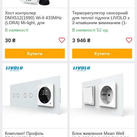
Хост контролер
Терморегулятор сенсорний
DMX512(1990) Wi-fi 433MHz
для теплої підлоги LIVOLO з
(LORA) Mi-light, для
2-клавішним вимикачем (1-
бездротового керування Mi-
1), білий, скляна рамка
В наявності
В наявності 52 од.
light з Android and iOS
30
3 946
₴
₴
Купити
Купити
Комплект! Профіль
Блок живлення Mean Well