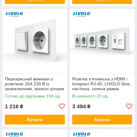
Перехресний вимикач з
Розетка п’ятимісна з HDMI і
розеткою 16А 230 В із
Інтернет RJ-45, LIVOLO біла,
заземленням, захисні шторки
настінна, скляна рамка
LIVOLO білий скло
Готово до відправки 104 од.
В наявності 20 од.
1 216
3 494
₴
₴
Купити
Купити