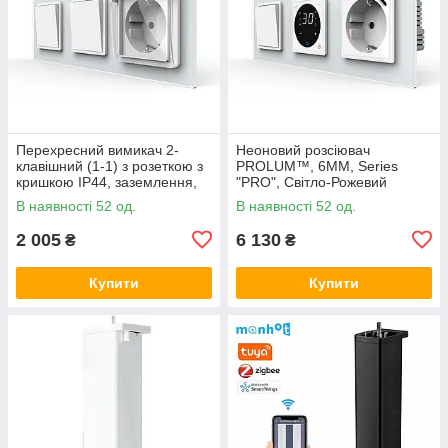
Перехресний вимикач 2-
Неоновий розсіювач
клавішний (1-1) з розеткою з
PROLUM™, 6ММ, Series
кришкою IP44, заземлення,
"PRO", Світло-Рожевий
LIVOLO, білий скло
В наявності 52 од.
В наявності 52 од.
2 005
6 130
₴
₴
Купити
Купити