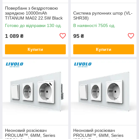
Повербанк з бездротовою
зарядкою 10000mAh
Система рулонних штор (VL-
TITANUM MA02 22.5W Black
SHR38)
Готово до відправки 130 од.
В наявності 7505 од.
1 089
95
₴
₴
Купити
Купити
Неоновий розсіювач
Неоновий розсіювач
PROLUM™, 6ММ, Series
PROLUM™, 6ММ, Series