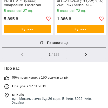
PROLUM™ Врізний;
XLG-200-24-A (199,2W; 8,3A;
Анодований+Розсіювач
24V; IP67) Series "XLG"
матовий плоский LPV-7;
В наявності 27 од.
В наявності 72 од.
Сірий
5 895
1 386
₴
₴
Купити
Купити
Показати ще
1
/ 129
Про нас
99% позитивних з 150 відгуків за рік
Працює з 17.11.2019
м. Київ
вул. Максимовича буд.26 корп. Б, Київ, 3022, Київ,
Україна