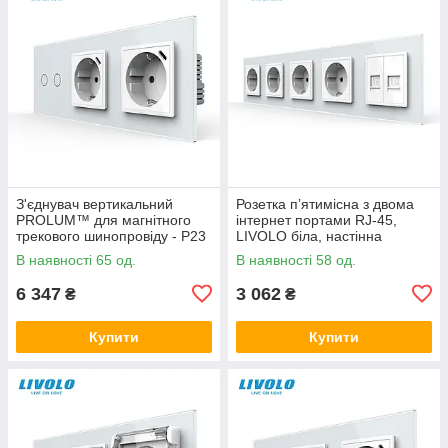
З'єднувач вертикальний
Розетка п’ятимісна з двома
PROLUM™ для магнітного
інтернет портами RJ-45,
трекового шинопровіду - P23
LIVOLO біла, настінна
дизайнерська, скляна рамка
В наявності 65 од.
В наявності 58 од.
6 347
3 062
₴
₴
Купити
Купити