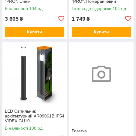
"PRO", Синій
"PRO", Помаранчевий
В наявності 104 од.
Готово до відправки 104 од.
3 605
1 749
₴
₴
Купити
Купити
LED Світильник
архітектурний AR09061B IP54
VIDEX GU10
В наявності 130 од.
Розетка