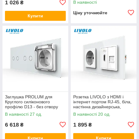
1 026
В наявності
₴
Ціну уточнюйте
Купити
Заглушка PROLUM для
Розетка LIVOLO з HDMI і
Круглого силіконового
інтернет портом RJ-45, біла,
профілю D13 - без отвору
настінна дизайнерська,
скляна рамка
В наявності 27 од.
В наявності 20 од.
6 618
1 895
₴
₴
Купити
Купити