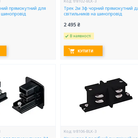
3
tr8102-BLK-3
рний прямокутний для
Трек 2м 3ф чорний прямокутний д
а шинопровід
світильників на шинопровід
2 495 ₴
В наявності
КУПИТИ
3
tr8106-BLK-3