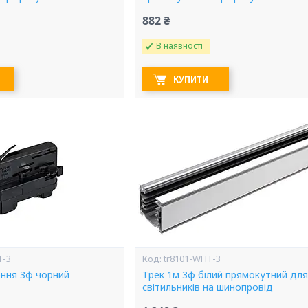
882 ₴
В наявності
КУПИТИ
T-3
tr8101-WHT-3
ння 3ф чорний
Трек 1м 3ф білий прямокутний для
світильників на шинопровід