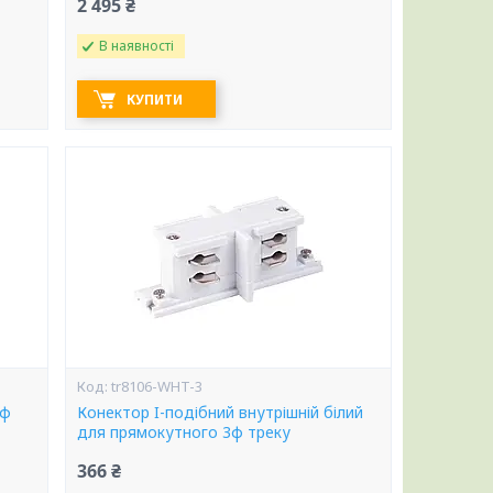
2 495 ₴
В наявності
КУПИТИ
tr8106-WHT-3
3ф
Конектор I-подібний внутрішній білий
для прямокутного 3ф треку
366 ₴