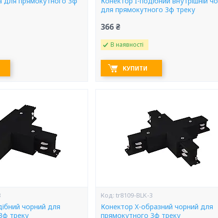
а для прямокутного 3ф
Конектор I-подібний внутрішній ч
для прямокутного 3ф треку
366 ₴
В наявності
КУПИТИ
3
tr8109-BLK-3
дібний чорний для
Конектор X-образний чорний для
3ф треку
прямокутного 3ф треку