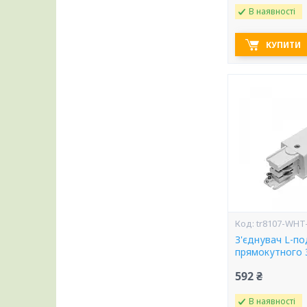
В наявності
КУПИТИ
tr8107-WHT
З'єднувач L-по
прямокутного 
592 ₴
В наявності