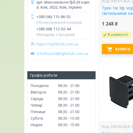
tr8101-BLK-
вул. Максимовича буд.26 корп.
Б, Київ, 3022, Київ, Україна
Трек 1м 3ф чо
світильників н
+380 (96) 115-86-55
Обслуговування покупців
1 248 ₴
+380 (68) 112-92-44
Менеджер з продажів
В наявності
https://lightclub.com.ua
КУПИТИ
d.holovach@lightclub.com.ua
Графік роботи
Понеділок
08:30
21:00
Вівторок
08:30
21:00
Середа
08:30
21:00
Четвер
08:30
21:00
Пʼятниця
08:30
21:00
Субота
08:30
15:00
Неділя
08:30
15:00
tr8104-BLK-