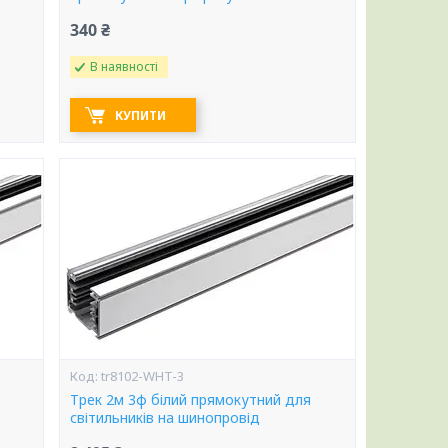
340 ₴
В наявності
КУПИТИ
tr8102-WHT-3
Трек 2м 3ф білий прямокутний для
світильників на шинопровід