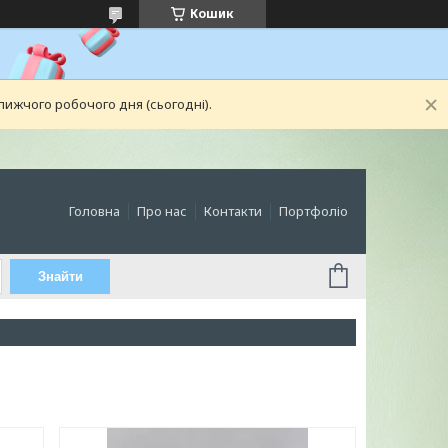
Кошик
лижчого робочого дня (сьогодні).
Головна
Про нас
Контакти
Портфоліо
Знайти