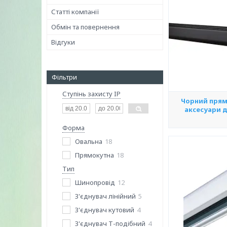
Статті компанії
Обмін та повернення
Відгуки
Фільтри
Ступінь захисту IP
Чорний прям
аксесуари д
Форма
Овальна
18
Прямокутна
18
Тип
Шинопровід
12
З'єднувач лінійний
5
З'єднувач кутовий
4
З'єднувач Т-подібний
4