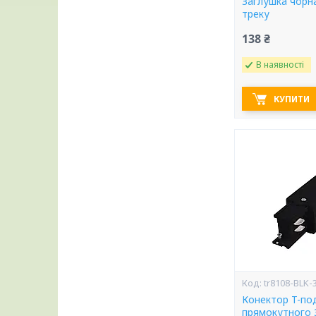
Заглушка чорн
треку
138 ₴
В наявності
КУПИТИ
tr8108-BLK-
Конектор T-по
прямокутного 