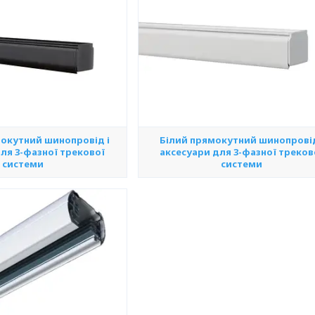
окутний шинопровід і
Білий прямокутний шинопровід
ля 3-фазної трекової
аксесуари для 3-фазної треков
системи
системи