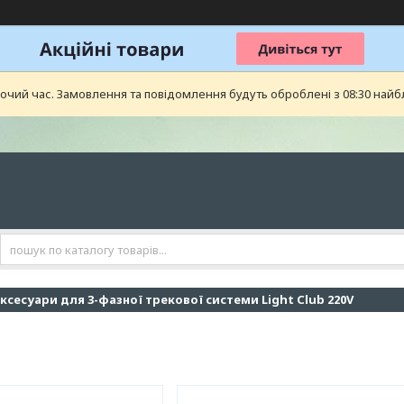
бочий час. Замовлення та повідомлення будуть оброблені з 08:30 найб
ксесуари для 3-фазної трекової системи Light Club 220V