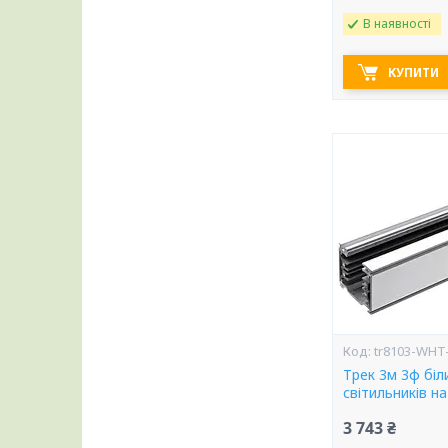
В наявності
КУПИТИ
tr8103-WHT
Трек 3м 3ф бі
світильників н
3 743 ₴