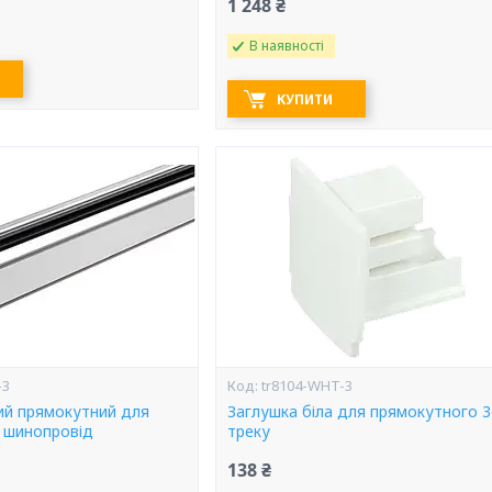
1 248 ₴
В наявності
КУПИТИ
-3
tr8104-WHT-3
лий прямокутний для
Заглушка біла для прямокутного 
а шинопровід
треку
138 ₴