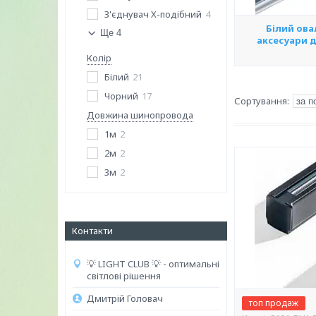
З'єднувач Х-подібний
4
Білий ова
Ще 4
аксесуари д
Колір
Білий
21
Чорний
17
Довжина шинопровода
1м
2
2м
2
3м
2
Контакти
💡 LIGHT CLUB 💡 - оптимальні
світлові рішення
Дмитрій Головач
топ продаж