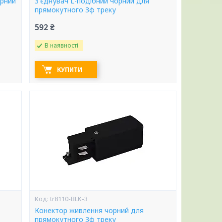
орний
З'єднувач L-подібний чорний для
прямокутного 3ф треку
592 ₴
В наявності
КУПИТИ
tr8110-BLK-3
Конектор живлення чорний для
прямокутного 3ф треку