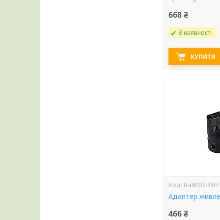
668 ₴
В наявності
КУПИТИ
tra8002-WH
Адаптер живле
466 ₴