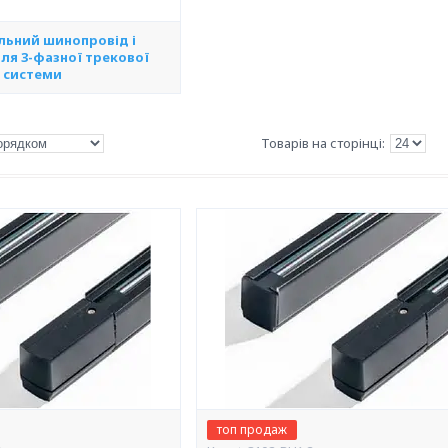
льний шинопровід і
ля 3-фазної трекової
системи
топ продаж