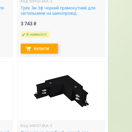
tr8103-BLK-3
ля
Трек 3м 3ф чорний прямокутний для
світильників на шинопровід
3 743 ₴
В наявності
КУПИТИ
tr8107-BLK-3