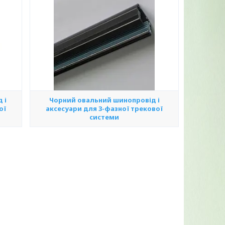
 і
Чорний овальний шинопровід і
ої
аксесуари для 3-фазної трекової
системи