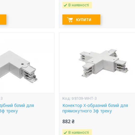
В наявності
КУПИТИ
-3
tr8109-WHT-3
дібний білий для
Конектор X-образний білий для
3ф треку
прямокутного 3ф треку
882 ₴
В наявності