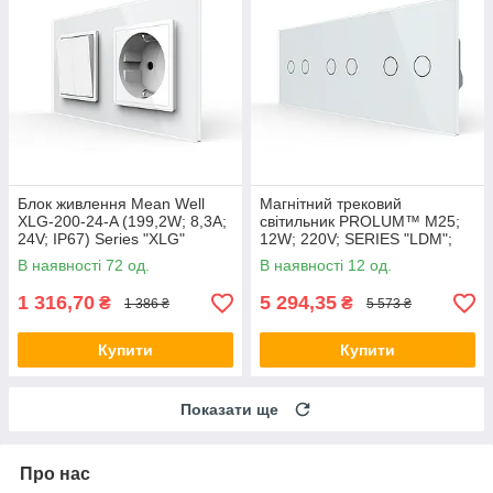
Блок живлення Mean Well
Магнітний трековий
XLG-200-24-A (199,2W; 8,3A;
світильник PROLUM™ M25;
24V; IP67) Series "XLG"
12W; 220V; SERIES "LDM";
Білий 4000K
В наявності 72 од.
В наявності 12 од.
1 316,70
5 294,35
₴
₴
1 386 ₴
5 573 ₴
Купити
Купити
Показати ще
Про нас