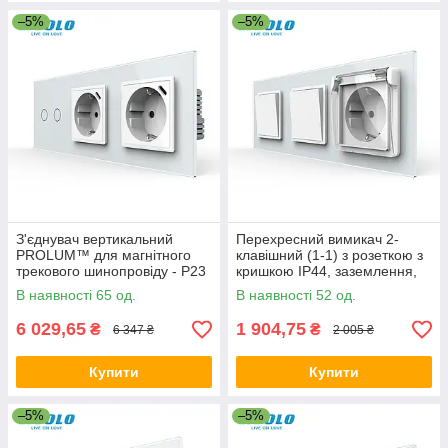
–5%
–5%
З'єднувач вертикальний
Перехресний вимикач 2-
PROLUM™ для магнітного
клавішний (1-1) з розеткою з
трекового шинопровіду - P23
кришкою IP44, заземлення,
LIVOLO, білий скло
В наявності 65 од.
В наявності 52 од.
6 029,65
1 904,75
₴
₴
6 347 ₴
2 005 ₴
Купити
Купити
–5%
–5%