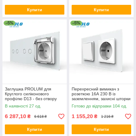
Купити
Купити
–5%
–5%
Заглушка PROLUM для
Перехресний вимикач з
Круглого силіконового
розеткою 16А 230 В із
профілю D13 - без отвору
заземленням, захисні шторки
LIVOLO білий скло
В наявності 27 од.
Готово до відправки 104 од.
6 287,10
1 155,20
₴
₴
6 618 ₴
1 216 ₴
Купити
Купити