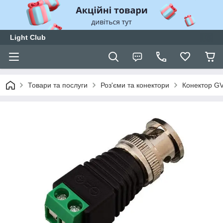
Light Club
Товари та послуги
Роз'єми та конектори
Конектор GV