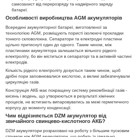
самозахист від перерозряду та надмірного заряду
батареї.
Особливості виробництва AGM акумуляторів
Всередині акумуляторної батареї, виготовленої за
технологією AGM, розміщують пористі ізолюючі прокладки
тонкого скловолокна. Сепаратори та електродні пластини
щільно притиснуті один до одного. Таким чином, між
пластинами акумулятора залишається вільного рідкого
електроліту, бо він міститься в сепараторі та в активній частині
електродів.
Кількість рідкого електроліту дозується таким чином, щоб
дрібні пори заповнювалися кислотою, а великі забезпечували
циркуляцію газів.
Конструкція АКБ має покращену систему рекомбінації газів -
кисень і водень, що утворюються в результаті хімічних
процесів, не встигають випаровуватись за межі герметичного
корпусу до моменту конденсації.
Чим відрізняється DZM акумулятор від
звичайного свинцево-кислотного АКБ?
DZM акумулятори розраховані на роботу з більшим пусковим
струмом ніж AGM акумулятори, що робить їх ідеально