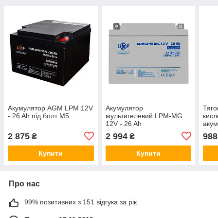
Акумулятор AGM LPM 12V
Акумулятор
Тяго
- 26 Ah під болт М5
мультигелевий LPM-MG
кис
12V - 26 Ah
акум
Ah
2 875
2 994
988
₴
₴
Купити
Купити
Про нас
99% позитивних з 151 відгука за рік