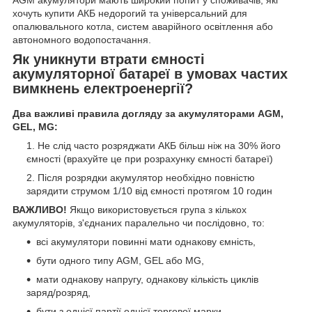
AGM акумулятори мають широкий попит у споживачів, які
хочуть купити АКБ недорогий та універсальний для
опалювального котла, систем аварійного освітлення або
автономного водопостачання.
Як уникнути втрати ємності
акумуляторної батареї в умовах частих
вимкнень електроенергії?
Два важливі правила догляду за акумуляторами AGM,
GEL, MG:
Не слід часто розряджати АКБ більш ніж на 30% його
ємності (врахуйте це при розрахунку ємності батареї)
Після розрядки акумулятор необхідно повністю
зарядити струмом 1/10 від ємності протягом 10 годин
ВАЖЛИВО!
Якщо використовується група з кількох
акумуляторів, з'єднаних паралельно чи послідовно, то:
всі акумулятори повинні мати однакову ємність,
бути одного типу AGM, GEL або MG,
мати однакову напругу, однакову кількість циклів
заряд/розряд,
бути з однієї партії однієї торгової марки.