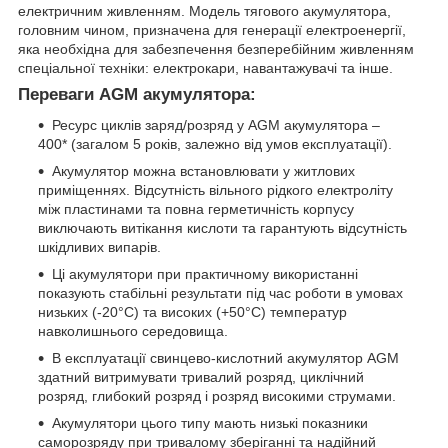
електричним живленням. Модель тягового акумулятора,
головним чином, призначена для генерації електроенергії,
яка необхідна для забезпечення безперебійним живленням
спеціальної техніки: електрокари, навантажувачі та інше.
Переваги AGM акумулятора:
Ресурс циклів заряд/розряд у AGM акумулятора –
400* (загалом 5 років, залежно від умов експлуатації).
Акумулятор можна встановлювати у житлових
приміщеннях. Відсутність вільного рідкого електроліту
між пластинами та повна герметичність корпусу
виключають витікання кислоти та гарантують відсутність
шкідливих випарів.
Ці акумулятори при практичному використанні
показують стабільні результати під час роботи в умовах
низьких (-20°С) та високих (+50°С) температур
навколишнього середовища.
В експлуатації свинцево-кислотний акумулятор AGM
здатний витримувати тривалий розряд, циклічний
розряд, глибокий розряд і розряд високими струмами.
Акумулятори цього типу мають низькі показники
саморозряду при тривалому зберіганні та надійний