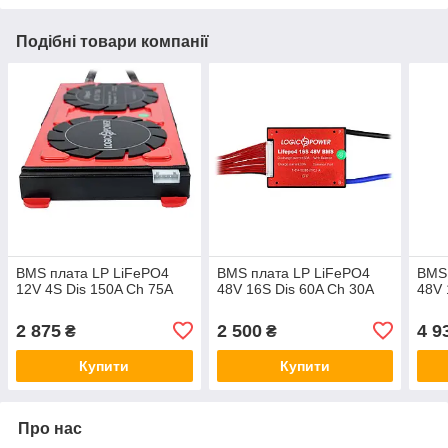
Подібні товари компанії
BMS плата LP LiFePO4
BMS плата LP LiFePO4
BMS 
12V 4S Dis 150A Ch 75A
48V 16S Dis 60A Ch 30A
48V 
2 875
2 500
4 9
₴
₴
Купити
Купити
Про нас