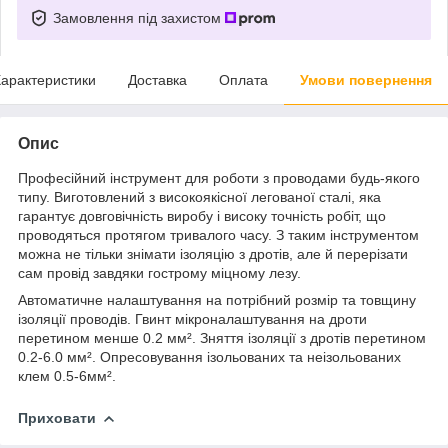
Замовлення під захистом
арактеристики
Доставка
Оплата
Умови повернення
Опис
Професійний інструмент для роботи з проводами будь-якого
типу. Виготовлений з високоякісної легованої сталі, яка
гарантує довговічність виробу і високу точність робіт, що
проводяться протягом тривалого часу. З таким інструментом
можна не тільки знімати ізоляцію з дротів, але й перерізати
сам провід завдяки гострому міцному лезу.
Автоматичне налаштування на потрібний розмір та товщину
ізоляції проводів. Гвинт мікроналаштування на дроти
перетином менше 0.2 мм². Зняття ізоляції з дротів перетином
0.2-6.0 мм². Опресовування ізольованих та неізольованих
клем 0.5-6мм².
Приховати