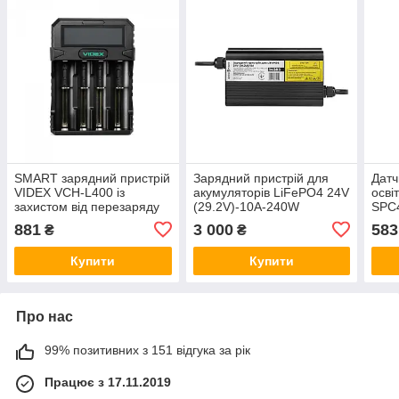
SMART зарядний пристрій
Зарядний пристрій для
Датч
VIDEX VCH-L400 із
акумуляторів LiFePO4 24V
осві
захистом від перезаряду
(29.2V)-10A-240W
SPC
інфр
881
3 000
583
₴
₴
Купити
Купити
Про нас
99% позитивних з 151 відгука за рік
Працює з 17.11.2019