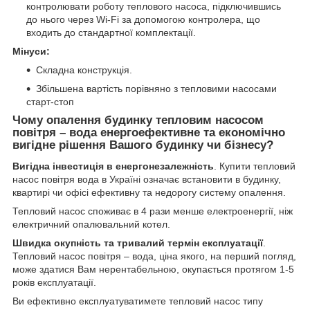
контролювати роботу теплового насоса, підключившись
до нього через Wi-Fi за допомогою контролера, що
входить до стандартної комплектації.
Мінуси:
Складна конструкція.
Збільшена вартість порівняно з тепловими насосами
старт-стоп
Чому опалення будинку тепловим насосом
повітря – вода енергоефективне та економічно
вигідне рішення Вашого будинку чи бізнесу?
Вигідна інвестиція в енергонезалежність
. Купити тепловий
насос повітря вода в Україні означає встановити в будинку,
квартирі чи офісі ефективну та недорогу систему опалення.
Тепловий насос споживає в 4 рази менше електроенергії, ніж
електричний опалювальний котел.
Швидка окупність та тривалий термін експлуатації
.
Тепловий насос повітря – вода, ціна якого, на перший погляд,
може здатися Вам нерентабельною, окупається протягом 1-5
років експлуатації.
Ви ефективно експлуатуватимете тепловий насос типу