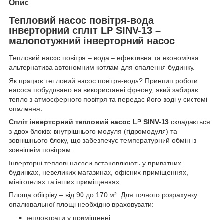
Опис
Тепловий насос повітря-вода
інверторний спліт LP SINV-13 –
малопотужний інверторний насос
Тепловий насос повітря – вода – ефективна та економічна
альтернатива автономним котлам для опалення будинку.
Як працює тепловий насос повітря-вода? Принцип роботи
насоса побудовано на використанні фреону, який забирає
тепло з атмосферного повітря та передає його воді у системі
опалення.
Спліт інверторний тепловий насос LP SINV-13
складається
з двох блоків: внутрішнього модуля (гідромодуля) та
зовнішнього блоку, що забезпечує температурний обмін із
зовнішнім повітрям.
Інверторні теплові насоси встановлюють у приватних
будинках, невеликих магазинах, офісних приміщеннях,
мініготелях та інших приміщеннях.
Площа обігріву – від 90 до 170 м². Для точного розрахунку
опалювальної площі необхідно враховувати:
тепловтрати у приміщенні