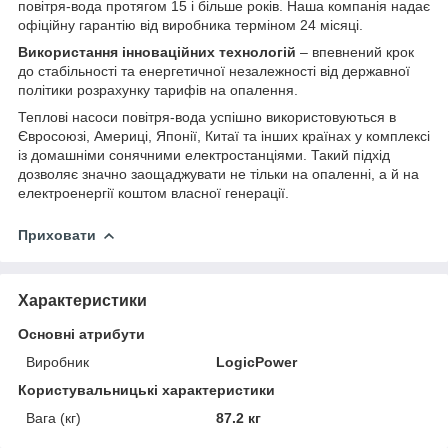
повітря-вода протягом 15 і більше років. Наша компанія надає
офіційну гарантію від виробника терміном 24 місяці.
Використання інноваційних технологій
– впевнений крок
до стабільності та енергетичної незалежності від державної
політики розрахунку тарифів на опалення.
Теплові насоси повітря-вода успішно використовуються в
Євросоюзі, Америці, Японії, Китаї та інших країнах у комплексі
із домашніми сонячними електростанціями. Такий підхід
дозволяє значно заощаджувати не тільки на опаленні, а й на
електроенергії коштом власної генерації.
Приховати
Характеристики
Основні атрибути
Виробник
LogicPower
Користувальницькі характеристики
Вага (кг)
87.2 кг