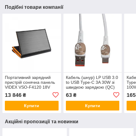
Подібні товари компанії
Портативний зарядний
Кабель (шнур) LP USB 3.0
Кабе
пристрій сонячна панель
to USB Type-C 3A 30W зі
Type
VIDEX VSO-F4120 18V
швидкою зарядкою (QC)
100W
120W
1м C301DC
заря
13 846
63
165
₴
₴
C10
Купити
Купити
Акційні пропозиції та новинки