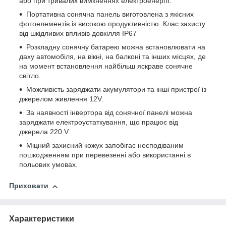
або при тривалих вимкненнях електроенергії.
Портативна сонячна панель виготовлена з якісних
фотоелементів із високою продуктивністю. Клас захисту
від шкідливих впливів довкілля IP67
Розкладну сонячну батарею можна встановлювати на
даху автомобіля, на вікні, на балконі та інших місцях, де
на момент встановлення найбільш яскраве сонячне
світло.
Можливість заряджати акумулятори та інші пристрої із
джерелом живлення 12V.
За наявності інвертора від сонячної панелі можна
заряджати електроустаткування, що працює від
джерела 220 V.
Міцний захисний кожух запобігає несподіваним
пошкодженням при перевезенні або використанні в
польових умовах.
Приховати
Характеристики