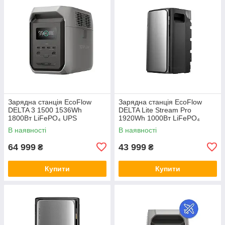
Зарядна станція EcoFlow
Зарядна станція EcoFlow
DELTA 3 1500 1536Wh
DELTA Lite Stream Pro
1800Вт LiFePO₄ UPS
1920Wh 1000Вт LiFePO₄
(EFDELTA1500-EU)
В наявності
В наявності
64 999
43 999
₴
₴
Купити
Купити