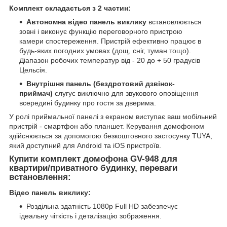
Комплект складається з 2 частин:
Автономна відео панель виклику
встановлюється
зовні і виконує функцію переговорного пристрою
камери спостереження. Пристрій ефективно працює в
будь-яких погодних умовах (дощ, сніг, туман тощо).
Діапазон робочих температур від - 20 до + 50 градусів
Цельсія.
Внутрішня панель (бездротовий дзвінок-
приймач)
слугує виключно для звукового оповіщення
всередині будинку про гостя за дверима.
У ролі приймальної панелі з екраном виступає ваш мобільний
пристрій - смартфон або планшет. Керування домофоном
здійснюється за допомогою безкоштовного застосунку TUYA,
який доступний для Android та iOS пристроїв.
Купити комплект домофона GV-948 для
квартири/приватного будинку, переваги
встановлення:
Відео панель виклику:
Роздільна здатність 1080p Full HD забезпечує
ідеальну чіткість і деталізацію зображення.