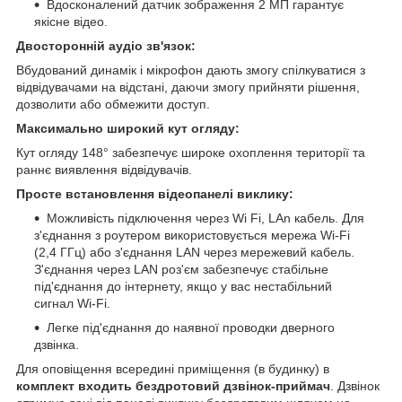
Вдосконалений датчик зображення 2 МП гарантує
якісне відео.
Двосторонній аудіо зв'язок:
Вбудований динамік і мікрофон дають змогу спілкуватися з
відвідувачами на відстані, даючи змогу прийняти рішення,
дозволити або обмежити доступ.
Максимально широкий кут огляду:
Кут огляду 148° забезпечує широке охоплення території та
раннє виявлення відвідувачів.
Просте встановлення відеопанелі виклику:
Можливість підключення через Wi Fi, LAn кабель. Для
з'єднання з роутером використовується мережа Wi-Fi
(2,4 ГГц) або з'єднання LAN через мережевий кабель.
З'єднання через LAN роз'єм забезпечує стабільне
під'єднання до інтернету, якщо у вас нестабільний
сигнал Wi-Fi.
Легке під'єднання до наявної проводки дверного
дзвінка.
Для оповіщення всередині приміщення (в будинку) в
комплект входить бездротовий дзвінок-приймач
. Дзвінок