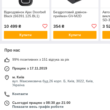
Відеодзвінок Ajax Doorbell
Бездротовий дзвінок-
Авто
Black (66391.125.BL1)
приймач GV-M2D
викл
SD-
10 499
354
3 5
₴
₴
Купити
Купити
Про нас
99% позитивних з 151 відгука за рік
Працює з 17.11.2019
м. Київ
вул. Максимовича буд.26 корп. Б, Київ, 3022, Київ,
Україна
Контакти
Сьогодні працює з 08:30 до 21:00
Показати весь графік роботи