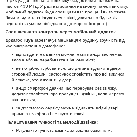
отримує дані від панелі виклику бездротовим шляхом на
частоті 433 МГц. У разі натискання на кнопку панелі виклику,
мобільний додаток буде сповіщати вас про це, і ви зможете
бачити, чути та спілкуватися з відвідувачем на будь-якій
відстані (за умови під'єднання до мережі Інтернет).
Сповіщення та контроль через мобільний додаток:
Додаток
Tuya
забезпечує мешканцям будинку зручність під
час використання домофона:
відповідати на дзвінки можна, навіть якщо вас немає
вдома або ви перебуваєте в іншому місті;
не потрібно турбуватися, що дитина відчинить двері
сторонній людині, застосунок сповістить про всі виклики
й покаже, хто дзвонить у двері;
якщо смартфон деякий час перебуває без зв'язку,
додаток сповістить про пропущені дзвінки, коли мережа
відновиться;
за допомогою сервісу можна відчиняти вхідні двері
прямо з телефона і не шукати ключі.
Налаштування гучності та мелодії дзвінка:
Регулюйте гучність дзвінка за вашим бажанням.