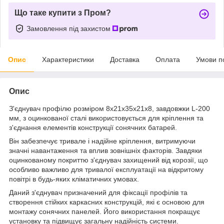
Що таке купити з Пром?
Замовлення під захистом
Опис
Характеристики
Доставка
Оплата
Умови п
Опис
З'єднувач профілю розміром 8х21х35х21х8, завдовжки L-200
мм, з оцинкованої сталі використовується для кріплення та
з'єднання елементів конструкції сонячних батарей.
Він забезпечує тривале і надійне кріплення, витримуючи
значні навантаження та вплив зовнішніх факторів. Завдяки
оцинкованому покриттю з'єднувач захищений від корозії, що
особливо важливо для тривалої експлуатації на відкритому
повітрі в будь-яких кліматичних умовах.
Даний з'єднувач призначений для фіксації профілів та
створення стійких каркасних конструкцій, які є основою для
монтажу сонячних панелей. Його використання покращує
установку та підвищує загальну надійність системи.