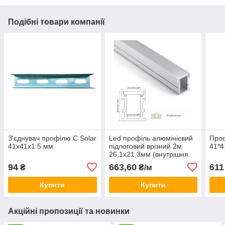
Подібні товари компанії
З'єднувач профілю С Solar
Led профіль алюмінієвий
Про
41х41х1.5 мм
підлоговий врізний 2м
41*4
26,1х21,3мм (внутрішня
12,2мм) LP-SALP034
94
663,60
611
₴
₴/м
LDLZ (в ламелях по 2м)
18851
Купити
Купити
Акційні пропозиції та новинки