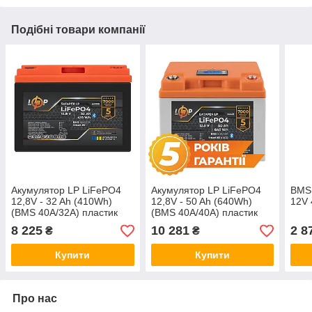
Подібні товари компанії
Акумулятор LP LiFePO4
Акумулятор LP LiFePO4
BMS 
12,8V - 32 Ah (410Wh)
12,8V - 50 Ah (640Wh)
12V 
(BMS 40А/32A) пластик
(BMS 40A/40А) пластик
Smart BT
LCD Smart BT
8 225
10 281
2 8
₴
₴
Купити
Купити
Про нас