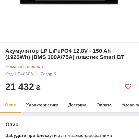
Акумулятор LP LiFePO4 12,8V - 150 Ah
(1920Wh) (BMS 100A/75А) пластик Smart BT
Немає в наявності
Код: LP40303
Роздріб
21 432
₴
Опис
Характеристики
Доставка
Оплата
Умови п
Опис
Забудьте про блекаути
з літій-залізо-фосфатними