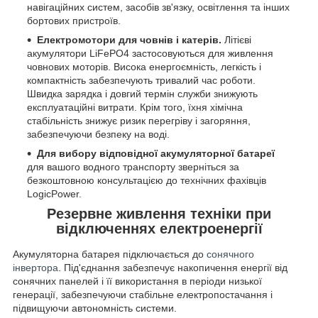
навігаційних систем, засобів зв'язку, освітлення та інших
бортових пристроїв.
Електромотори для човнів і катерів.
Літієві
акумулятори LiFePO4 застосовуються для живлення
човнових моторів. Висока енергоємність, легкість і
компактність забезпечують тривалий час роботи.
Швидка зарядка і довгий термін служби знижують
експлуатаційні витрати. Крім того, їхня хімічна
стабільність знижує ризик перегріву і загоряння,
забезпечуючи безпеку на воді.
Для вибору відповідної акумуляторної батареї
для вашого водного транспорту зверніться за
безкоштовною консультацією до технічних фахівців
LogicPower.
Резервне живлення техніки при
відключеннях електроенергії
Акумуляторна батарея підключається до
сонячного
інвертора
. Під'єднання забезпечує накопичення енергії від
сонячних панелей і її використання в періоди низької
генерації, забезпечуючи стабільне електропостачання і
підвищуючи автономність системи.