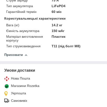
Струм заряду
75 А
Тип акумулятора
LiFePO4
Гарантійний термін
60 міс
Користувальницькі характеристики
Вага (кг)
14.2 кг
Ємність акумулятора
150 мАг
Матеріал виготовлення
Пластик
корпусу
Тип струмовиведення
Т11 (під болт М8)
Приховати
Умови доставки
Нова Пошта
Магазини Rozetka
Укрпошта
Самовивіз