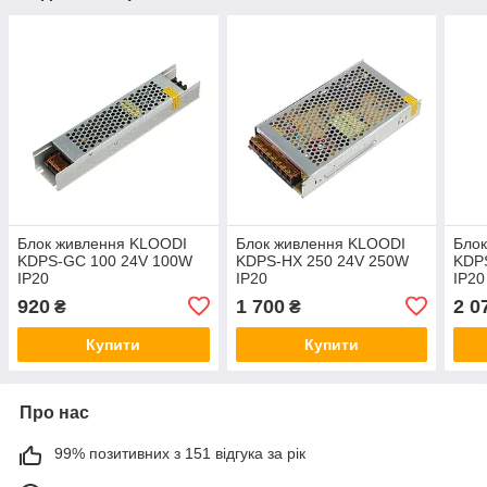
Блок живлення KLOODI
Блок живлення KLOODI
Бло
KDPS-GC 100 24V 100W
KDPS-HX 250 24V 250W
KDP
IP20
IP20
IP20
920
1 700
2 0
₴
₴
Купити
Купити
Про нас
99% позитивних з 151 відгука за рік