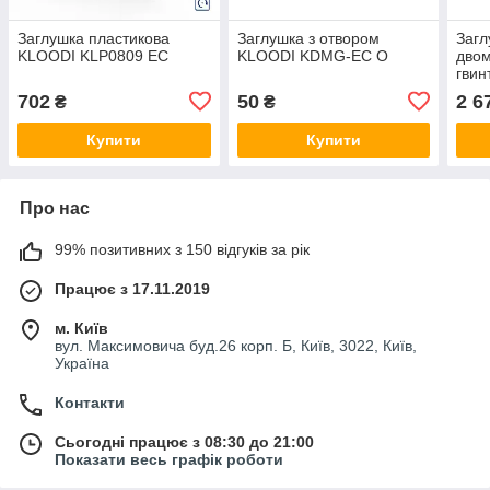
Заглушка пластикова
Заглушка з отвором
Загл
KLOODI KLP0809 EC
KLOODI KDMG-EC O
двом
гвин
EC
702
50
2 6
₴
₴
Купити
Купити
Про нас
99% позитивних з 150 відгуків за рік
Працює з 17.11.2019
м. Київ
вул. Максимовича буд.26 корп. Б, Київ, 3022, Київ,
Україна
Контакти
Сьогодні працює з 08:30 до 21:00
Показати весь графік роботи