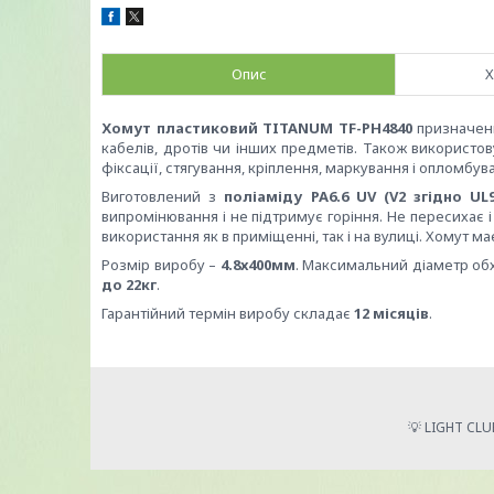
Опис
Х
Хомут пластиковий TITANUM TF-PH4840
призначени
кабелів, дротів чи інших предметів. Також використов
фіксації, стягування, кріплення, маркування і опломбув
Виготовлений з
поліаміду PA6.6 UV (V2 згідно UL9
випромінювання і не підтримує горіння. Не пересихає і
використання як в приміщенні, так і на вулиці. Хомут
Розмір виробу –
4.8х400мм
. Максимальний діаметр об
до 22кг
.
Гарантійний термін виробу складає
12 місяців
.