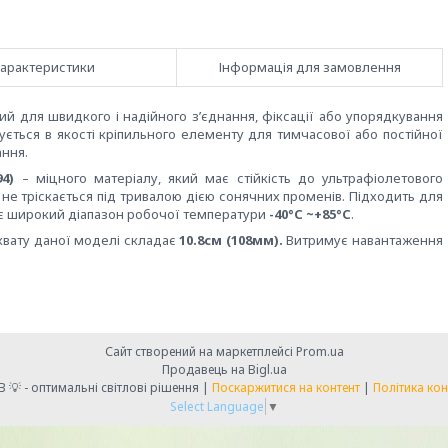
арактеристики
Інформація для замовлення
й для швидкого і надійного з’єднання, фіксації або упорядкування
ується в якості кріпильного елементу для тимчасової або постійної
ання.
4)
– міцного матеріалу, який має стійкість до ультрафіолетового
 не тріскається під тривалою дією сонячних променів. Підходить для
 має широкий діапазон робочої температури
-40°С ~+85°С
.
хвату даної моделі складає
10.8см (108мм).
Витримує навантаження
Сайт створений на маркетплейсі
Prom.ua
Продавець на Bigl.ua
💡 LIGHT CLUB 💡 - оптимальні світлові рішення |
Поскаржитися на контент
|
Політика кон
Select Language
▼