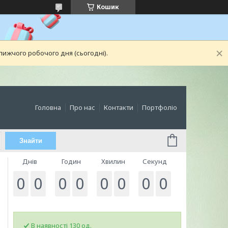
Кошик
лижчого робочого дня (сьогодні).
Головна
Про нас
Контакти
Портфоліо
Знайти
Днів
Годин
Хвилин
Секунд
0
0
0
0
0
0
0
0
В наявності 130 од.