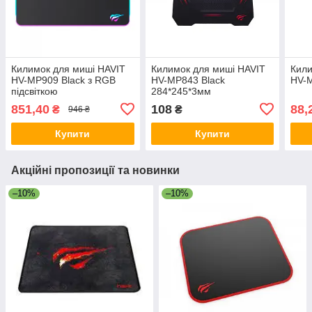
Килимок для миші HAVIT
Килимок для миші HAVIT
Кили
HV-MP909 Black з RGB
HV-MP843 Black
HV-M
підсвіткою
284*245*3мм
851,40
108
88,
₴
₴
946 ₴
Купити
Купити
Акційні пропозиції та новинки
–10%
–10%