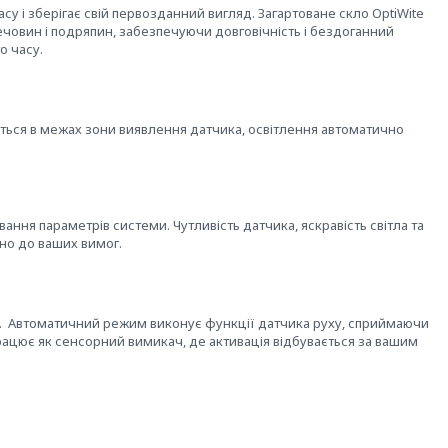
у і зберігає свій первозданний вигляд. Загартоване скло OptiWite
речовин і подряпин, забезпечуючи довговічність і бездоганний
о часу.
ться в межах зони виявлення датчика, освітлення автоматично
ння параметрів системи. Чутливість датчика, яскравість світла та
дно до ваших вимог.
. Автоматичний режим виконує функції датчика руху, сприймаючи
працює як сенсорний вимикач, де активація відбувається за вашим