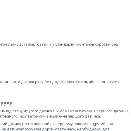
оляє легко встановлювати її у стандартні монтажні коробки без
становити датчик руху без додаткових зусиль або спеціальних
 руху
ть від стану другого датчика. У момент включення першого датчика,
штованого часу затримки вимикання першого датчика.
ший датчик розташований на першому поверсі, а другий - на
 на датчиках руху має дорівнювати часу, необхідному для