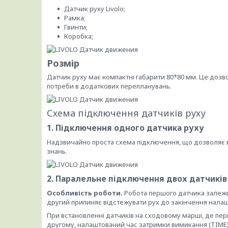
Датчик руху Livolo;
Рамка;
Гвинти;
Коробка;
Розмір
Датчик руху має компактні габарити 80*80 мм. Це дозв
потреби в додаткових перепланувань.
Схема підключення датчиків руху
1. Підключення одного датчика руху
Надзвичайно проста схема підключення, що дозволяє в
знань.
2. Паралельне підключення двох датчиків
Особливість роботи.
Робота першого датчика залежи
другий припиняє відстежувати рух до закінчення нала
При встановленні датчиків на сходовому марші, де пер
другому, налаштований час затримки вимикання (TIME)