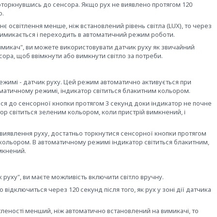
оторкнувшись до сенсора. Якщо рух не виявлено протягом 120
о.
є освітлення менше, ніж встановлений рівень світла (LUX), то через
вимикається і переходить в автоматичний режим роботи.
имикач", ви можете використовувати датчик руху як звичайний
сора, щоб ввімкнути або вимкнути світло за потреби.
ежимі - датчик руху. Цей режим автоматично активується при
оматичному режимі, індикатор світиться блакитним кольором.
я до сенсорної кнопки протягом 3 секунд доки індикатор не почне
р світиться зеленим кольором, коли пристрій вимкнений, і
виявлення руху, достатньо торкнутися сенсорної кнопки протягом
кольором. В автоматичному режимі індикатор світиться блакитним,
імкнений.
руху", ви маєте можливість включити світло вручну.
відключиться через 120 секунд після того, як рух у зоні дії датчика
ітленості менший, ніж автоматично встановлений на вимикачі, то