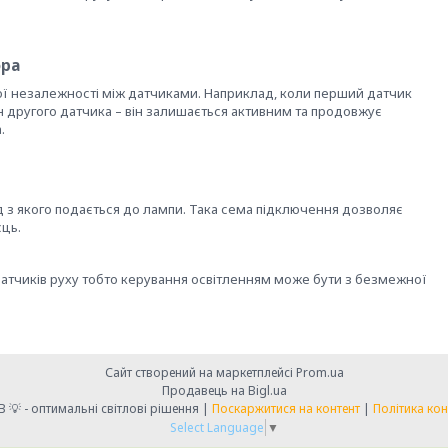
ора
ї незалежності між датчиками. Наприклад, коли перший датчик
н другого датчика – він залишається активним та продовжує
.
д з якого подається до лампи. Така сема підключення дозволяє
сць.
тчиків руху тобто керування освітленням може бути з безмежної
Сайт створений на маркетплейсі
Prom.ua
Продавець на Bigl.ua
💡 LIGHT CLUB 💡 - оптимальні світлові рішення |
Поскаржитися на контент
|
Політика кон
Select Language
▼