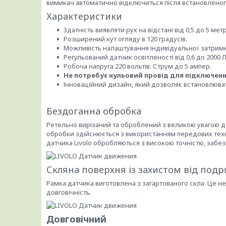
вимикач автоматично відключиться після встановленог
Характеристики
Здатність виявляти рух на відстані від 0,5 до 5 метр
Розширений кут огляду в 120 градусів.
Можливість налаштування індивідуальної затримки
Регульований датчик освітленості від 0,6 до 2000
Робоча напруга 220 вольтів. Струм до 5 ампер.
Не потребує нульовий провід для підключенн
Інноваційний дизайн, який дозволяє встановлюва
Бездоганна обробка
Ретельно вирізаний та оброблений з великою увагою д
обробки здійснюється з використанням передових техно
датчика Livolo обробляються з високою точністю, забез
Скляна поверхня із захистом від под
Рамка датчика виготовлена з загартованого скла. Це н
довговічність.
Довговічний