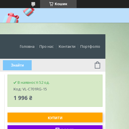
Кошик
Головна
Про нас
Контакти
Портфоліо
Знайти
В наявності 52 од.
Код:
VL-C701RG-15
1 996 ₴
КУПИТИ