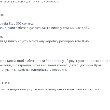
о часу затримки датчика присутності.
ів.
 від 8 до 300 секунд.
 Люкс, який забезпечує активацію лише у темний час доби.
я.
ти датчик у круглу монтажну коробку розміром 60х60 мм.
о деталей, щоб забезпечити бездоганну збірку. Процес вирізання та
логій, що гарантує чітке вирізання кожної деталі датчика. Краї
печуючи гладкість і однорідність поверхні.
ряпин
е лише надає йому сучасний та вишуканий зовнішній вигляд, а й