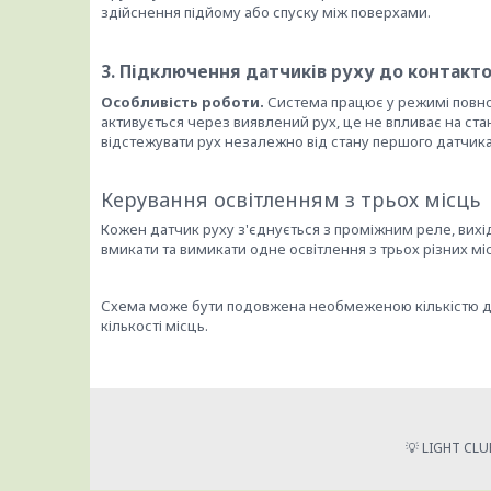
здійснення підйому або спуску між поверхами.
3. Підключення датчиків руху до контакт
Особливість роботи.
Система працює у режимі повно
активується через виявлений рух, це не впливає на ста
відстежувати рух незалежно від стану першого датчика
Керування освітленням з трьох місць
Кожен датчик руху з'єднується з проміжним реле, вихі
вмикати та вимикати одне освітлення з трьох різних мі
Схема може бути подовжена необмеженою кількістю да
кількості місць.