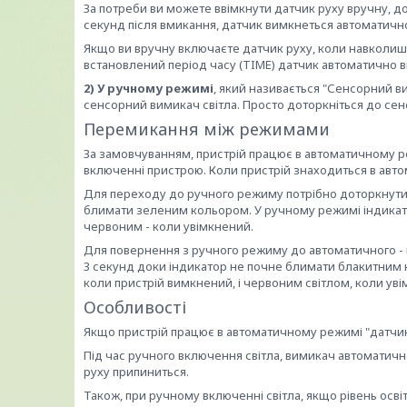
За потреби ви можете ввімкнути датчик руху вручну, д
секунд після вмикання, датчик вимкнеться автоматичн
Якщо ви вручну включаєте датчик руху, коли навколишн
встановлений період часу (TIME) датчик автоматично 
2) У ручному режимі
, який називається "Сенсорний в
сенсорний вимикач світла. Просто доторкніться до сен
Перемикання між режимами
За замовчуванням, пристрій працює в автоматичному р
включенні пристрою. Коли пристрій знаходиться в авт
Для переходу до ручного режиму потрібно доторкнутис
блимати зеленим кольором. У ручному режимі індикато
червоним - коли увімкнений.
Для повернення з ручного режиму до автоматичного - 
3 секунд доки індикатор не почне блимати блакитним 
коли пристрій вимкнений, і червоним світлом, коли ув
Особливості
Якщо пристрій працює в автоматичному режимі "датчик 
Під час ручного включення світла, вимикач автоматично 
руху припиниться.
Також, при ручному включенні світла, якщо рівень осв