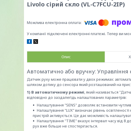
Livolo сірий скло (VL-C7FCU-2IP)
У компанії підключені електронні платежі. Тепер ви мо
Опис
Х
Автоматично або вручну: Управління 
Датчик руху може працювати у двох режимах: автомат
шляхом дотику до сенсора який розташований на прис
1) В автоматичному режимі
, який називається "Датч
відповідно до заздалегідь налаштованих параметрів:
Налаштування "SENS" дозволяє встановити чутливіст
Налаштування "LUX" визначає рівень освітленості
пристрій активується. Це дає можливість налаштув
Налаштування "TIME" вказує інтервал часу від 8 до
рух вже більше не спостерігається.