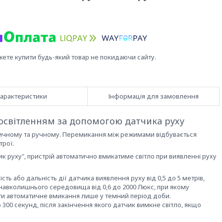
жете купити будь-який товар не покидаючи сайту.
арактеристики
Інформація для замовлення
освітленням за допомогою датчика руху
ичному та ручному. Перемикання між режимами відбувається
трої.
ик руху", пристрій автоматично вмикатиме світло при виявленні руху
ь або дальність дії датчика виявлення руху від 0,5 до 5 метрів,
 навколишнього середовища від 0,6 до 2000 Люкс, при якому
ати автоматичне вмикання лише у темний період доби.
 300 секунд, після закінчення якого датчик вимкне світло, якщо