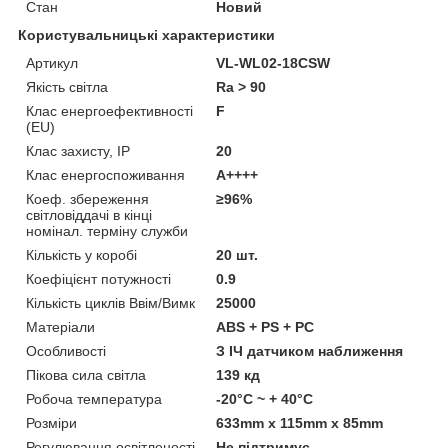
Стан
Новий
Користувальницькі характеристики
Артикул
VL-WL02-18CSW
Якість світла
Ra > 90
Клас енергоефективності
F
(EU)
Клас захисту, IP
20
Клас енергоспоживання
А++++
Коеф. збереження
≥96%
світловіддачі в кінці
номінал. терміну служби
Кількість у коробі
20 шт.
Коефіцієнт потужності
0.9
Кількість циклів Ввім/Вимк
25000
Матеріали
ABS + PS + PC
Особливості
З ІЧ датчиком наближення
Пікова сила світла
139 кд
Робоча температура
-20°C ~ + 40°С
Розміри
633mm x 115mm x 85mm
Регулювання освітленості
Не підтримує