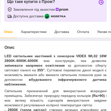
Що таке купити з Пром?
Замовлення під захистом
Доступна доставка
Опис
Характеристики
Доставка
Оплата
Умови п
Опис
LED світильник настінний з сенсором VIDEX WL02 18W
2800K-4000K-6000K
має конструкцію, яка дозволяє
змінювати напрямок освітлення
за допомогою оберту
світлової панелі на
355°.
Суттєвою перевагою даної моделі є
можливість вмикати або вмикати світильник помахом руки за
допомогою
вбудованого інфрачервоного датчика
наближення.
Світильник призначений для використання всередині
приміщень. Забезпечує природну передачу кольорів
(Ra>90)
і
має велику кількість сценаріїв використання завдяки
можливості регулювання колірної температури світла:
- 2800K (тепле світло):
створює затишну атмосферу для