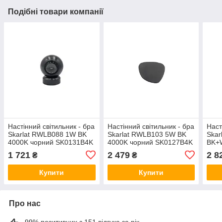
Подібні товари компанії
Настінний світильник - бра
Настінний світильник - бра
Наст
Skarlat RWLB088 1W BK
Skarlat RWLB103 5W BK
Skar
4000K чорний SK0131B4K
4000K чорний SK0127B4K
BK+
SK0
1 721
2 479
2 8
₴
₴
Купити
Купити
Про нас
99% позитивних з 151 відгука за рік