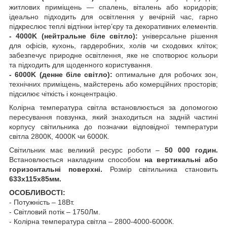
житлових приміщень — спалень, віталень або коридорів;
ідеально підходить для освітлення у вечірній час, гарно
підкреслює теплі відтінки інтер’єру та декоративних елементів.
- 4000K (нейтральне біле світло):
універсальне рішення
для офісів, кухонь, гардеробних, холів чи сходових кліток;
забезпечує природне освітлення, яке не спотворює кольори
та підходить для щоденного користування.
- 6000K (денне біле світло):
оптимальне для робочих зон,
технічних приміщень, майстерень або комерційних просторів;
підсилює чіткість і концентрацію.
Колірна температура світла встановлюється за допомогою
пересування повзунка, який знаходиться на задній частині
корпусу світильника до позначки відповідної температури
світла 2800К, 4000К чи 6000К.
Cвітильник має великий ресурс роботи –
50 000 годин.
Встановлюється накладним способом
на вертикальні або
горизонтальні поверхні.
Розмір світильника становить
633х115х85мм.
ОСОБЛИВОСТІ:
- Потужність – 18Вт.
- Світловий потік – 1750Лм.
- Колірна температура світла – 2800-4000-6000К.