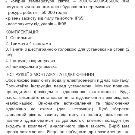
- колірна температура світла – 3000К-5000К-6500К, яка
регулюється за допомогою вбудованого перемикача
- ресурс роботи – 50 000 годин
- рівень захисту від пилу та вологи IP65
- клас захисту від ударів – ІК08
КОМПЛЕКТАЦІЯ:
1. Світильник
2. Тримач з 4 гвинтами
3. Гвинти з шестигранною головкою для установки на стовп (2
шт)
4. Інструкція користувача
5. Індивідуальна упаковка
ІНСТРУКЦІЇ З МОНТАЖУ ТА ПІДКЛЮЧЕННЯ
Обов’язково відключіть подачу електроенергії під час монтажу.
Прочитайте інструкцію перед установкою. Монтаж повинен
проводитися фахівцем з відповідною кваліфікацією. Будь
ласка, виконайте встановлення та підключення з відповідною
кваліфікацією. Виконайте встановлення та підключення
відповідно до схеми (див. інструкцію). Щоб зберегти
заявлений рівень захисту від пилу та вологи, підключення
повинно здійснюватися за допомогою клемної колодки (не
входить в комплект) аналогічного рівня захисту. Виріб має
провід заземлення. Якщо не під’єднати дріт заземлення, це