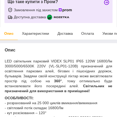
Що таке купити з Пром?
Замовлення під захистом
Доступна доставка
Опис
Характеристики
Доставка
Оплата
Умови п
Опис
LED світильник парковий VIDEX SLP01 IP65 120W 16800Лм
3000/5000/6500K 220V (VL-SLP01-120B) призначений для
освітлення паркових алей, бігових і пішохідних доріжок,
бульварів. Завдяки своїй конструкції ліхтар може висвітлювати
простір під собою на
360°
, тому оптимально буде
встановлювати його посередині алей.
Світильник не
призначений для використання в приміщенні!
ОСОБЛИВОСТІ:
- розрахований на 25 000 циклів вмикання/вимикання
- світловий потік складає 16800Лм
- кут розсіювання – 120°