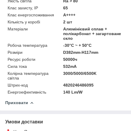
Якість світла
Ra > 80
Клас захисту, IP
65
Клас енергоспоживання
А++++
Кількість у коробі
2 шт
Матеріали
Алюмінієвий сплав +
полікарбонат + загартоване
скло
Робоча температура
-30°C ~ + 50°С
Розміри
D382mm-H117mm
Ресурс роботи
50000ч
Сила тока
532mA
Колірна температура
3000/5000/6500K
світла
Штрих-код
4820246486095
Енергоефективність
140 Lm/W
Приховати
Умови доставки