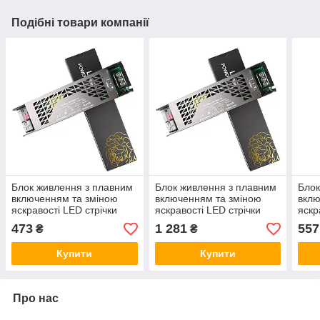
Подібні товари компанії
Блок живлення з плавним
Блок живлення з плавним
Блок
включенням та зміною
включенням та зміною
вклю
яскравості LED стрічки
яскравості LED стрічки
яскр
60Вт 12В IP20 (DS-60-12)
400Вт 24В IP20 (DS-400-
100В
473
1 281
557
₴
₴
24)
12)
Купити
Купити
Про нас