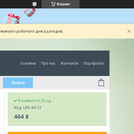
Кошик
лижчого робочого дня (сьогодні).
Головна
Про нас
Контакти
Портфоліо
Знайти
В наявності 33 од.
Код:
LRS-60-12
464 ₴