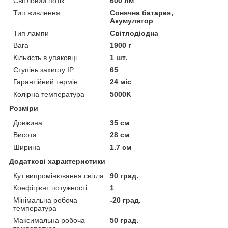
Світловий потік
600 лм
Тип живлення
Сонячна батарея,
Акумулятор
Тип лампи
Світлодіодна
Вага
1900 г
Кількість в упаковці
1 шт.
Ступінь захисту IP
65
Гарантійний термін
24 міс
Колірна температура
5000K
Розміри
Довжина
35 см
Висота
28 см
Ширина
1.7 см
Додаткові характеристики
Кут випромінювання світла
90 град.
Коефіцієнт потужності
1
Мінімальна робоча
-20 град.
температура
Максимальна робоча
50 град.