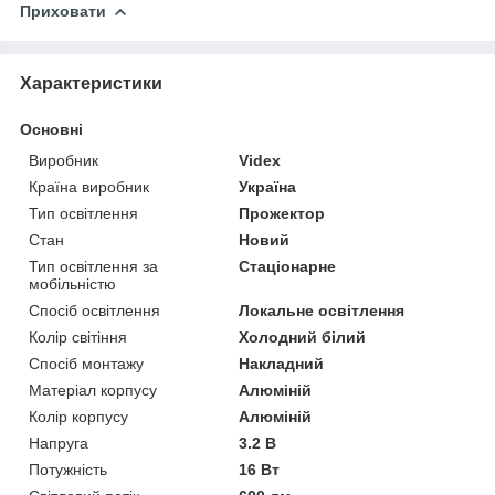
Приховати
Характеристики
Основні
Виробник
Videx
Країна виробник
Україна
Тип освітлення
Прожектор
Стан
Новий
Тип освітлення за
Стаціонарне
мобільністю
Спосіб освітлення
Локальне освітлення
Колір світіння
Холодний білий
Спосіб монтажу
Накладний
Матеріал корпусу
Алюміній
Колір корпусу
Алюміній
Напруга
3.2 В
Потужність
16 Вт