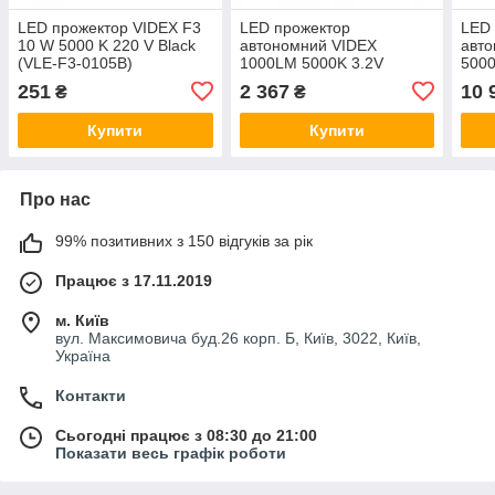
LED прожектор VIDEX F3
LED прожектор
LED 
10 W 5000 K 220 V Black
автономний VIDEX
авт
(VLE-F3-0105B)
1000LM 5000K 3.2V
500
251
2 367
10 
₴
₴
Купити
Купити
Про нас
99% позитивних з 150 відгуків за рік
Працює з 17.11.2019
м. Київ
вул. Максимовича буд.26 корп. Б, Київ, 3022, Київ,
Україна
Контакти
Сьогодні працює з 08:30 до 21:00
Показати весь графік роботи