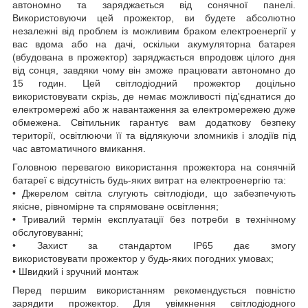
автономно та заряджається від сонячної панелі.
Використовуючи цей прожектор, ви будете абсолютно
незалежні від проблем із можливим браком електроенергії у
вас вдома або на дачі, оскільки акумуляторна батарея
(вбудована в прожектор) заряджається впродовж цілого дня
від сонця, завдяки чому він зможе працювати автономно до
15 годин. Цей світлодіодний прожектор доцільно
використовувати скрізь, де немає можливості під'єднатися до
електромережі або ж навантаження за електромережею дуже
обмежена. Світильник гарантує вам додаткову безпеку
території, освітлюючи її та відлякуючи зломників і злодіїв під
час автоматичного вмикання.
Головною перевагою використання прожектора на сонячній
батареї є відсутність будь-яких витрат на електроенергію та:
• Джерелом світла слугують світлодіоди, що забезпечують
якісне, рівномірне та спрямоване освітлення;
• Тривалий термін експлуатації без потреби в технічному
обслуговуванні;
• Захист за стандартом IP65 дає змогу
використовувати прожектор у будь-яких погодних умовах;
• Швидкий і зручний монтаж
Перед першим використанням рекомендується повністю
зарядити прожектор. Для увімкнення світлодіодного