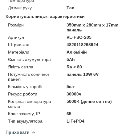
температура
Датчик руху
Так
Користувальницькі характеристики
Розміри
350mm х 280mm х 17mm
панель
Артикул
VL-FSO-205
Штрих-код
4820118298924
Матеріали
Алюміній
Ємність акумулятора
5Ah
Якість світла
Ra > 80
Потужність сонячної
панель 10W 6V
панелі
Кількість у коробі
5шт
Ресурс роботи
30000ч
Колірна температура
5000K (денне світло)
світла
Клас захисту, IP
65
Тип акумулятора
LiFePO4
Приховати