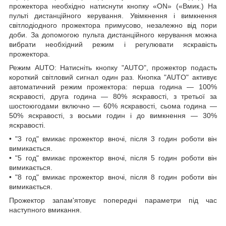
прожектора необхідно натиснути кнопку «ON» («Вмик.) На
пульті дистанційного керування. Увімкнення і вимкнення
світлодіодного прожектора примусово, незалежно від пори
доби. За допомогою пульта дистанційного керування можна
вибрати необхідний режим і регулювати яскравість
прожектора.
Режим AUTO: Натисніть кнопку "AUTO", прожектор подасть
короткий світловий сигнал один раз. Кнопка "AUTO" активує
автоматичний режим прожектора: перша година — 100%
яскравості, друга година — 80% яскравості, з третьої за
шостоюгодами включно — 60% яскравості, сьома година —
50% яскравості, з восьми годин і до вимкнення — 30%
яскравості.
• "3 год" вмикає прожектор вночі, після 3 годин роботи він
вимикається.
• "5 год" вмикає прожектор вночі, після 5 годин роботи він
вимикається.
• "8 год" вмикає прожектор вночі, після 8 годин роботи він
вимикається.
Прожектор запам'ятовує попередні параметри під час
наступного вмикання.