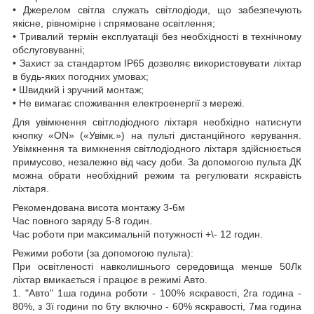
• Джерелом світла служать світлодіоди, що забезпечують
якісне, рівномірне і спрямоване освітлення;
• Тривалий термін експлуатації без необхідності в технічному
обслуговуванні;
• Захист за стандартом IP65 дозволяє використовувати ліхтар
в будь-яких погодних умовах;
• Швидкий і зручний монтаж;
• Не вимагає споживання електроенергії з мережі.
Для увімкнення світлодіодного ліхтаря необхідно натиснути
кнопку «ON» («Увімк.») на пульті дистанційного керування.
Увімкнення та вимкнення світлодіодного ліхтаря здійснюється
примусово, незалежно від часу доби. За допомогою пульта ДК
можна обрати необхідний режим та регулювати яскравість
ліхтаря.
Рекомендована висота монтажу 3-6м
Час повного заряду 5-8 годин.
Час роботи при максимальній потужності +\- 12 годин.
Режими роботи (за допомогою пульта):
При освітленості навколишнього середовища менше 50Лк
ліхтар вмикається і працює в режимі Авто.
1. "Авто" 1ша година роботи - 100% яскравості, 2га година -
80%, з 3ї години по 6ту включно - 60% яскравості, 7ма година