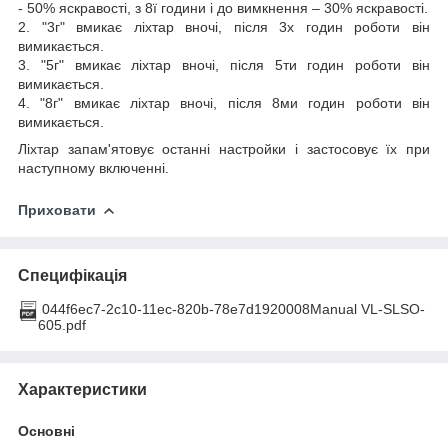
- 50% яскравості, з 8ї години і до вимкнення – 30% яскравості.
2. "3г" вмикає ліхтар вночі, після 3х годин роботи він
вимикається.
3. "5г" вмикає ліхтар вночі, після 5ти годин роботи він
вимикається.
4. "8г" вмикає ліхтар вночі, після 8ми годин роботи він
вимикається.
Ліхтар запам'ятовує останні настройки і застосовує їх при
наступному включенні.
Приховати
Специфікація
044f6ec7-2c10-11ec-820b-78e7d1920008Manual VL-SLSO-
605.pdf
Характеристики
Основні