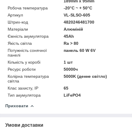
189mm х 95mm
Робоча температура
-20°C ~ + 50°С
Артикул
VL-SLSO-605
Штрих-код
4820246481700
Матеріали
Алюміній
Ємність акумулятора
45Ah
Якість світла
Ra > 80
Потужність сонячної
панель 60 W 6V
панелі
Кількість у коробі
1 шт
Ресурс роботи
50000ч
Колірна температура
5000K (денне світло)
світла
Клас захисту, IP
65
Тип акумулятора
LiFePO4
Приховати
Умови доставки