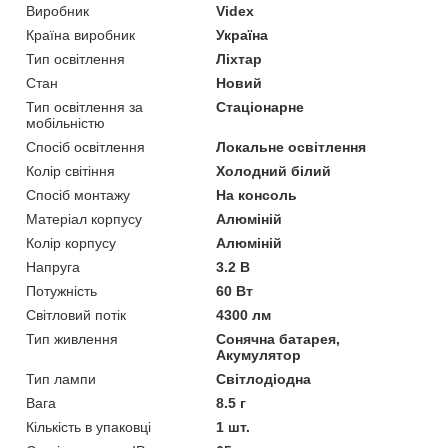
Виробник
Videx
Країна виробник
Україна
Тип освітлення
Ліхтар
Стан
Новий
Тип освітлення за
Стаціонарне
мобільністю
Спосіб освітлення
Локальне освітлення
Колір світіння
Холодний білий
Спосіб монтажу
На консоль
Матеріал корпусу
Алюміній
Колір корпусу
Алюміній
Напруга
3.2 В
Потужність
60 Вт
Світловий потік
4300 лм
Тип живлення
Сонячна батарея,
Акумулятор
Тип лампи
Світлодіодна
Вага
8.5 г
Кількість в упаковці
1 шт.