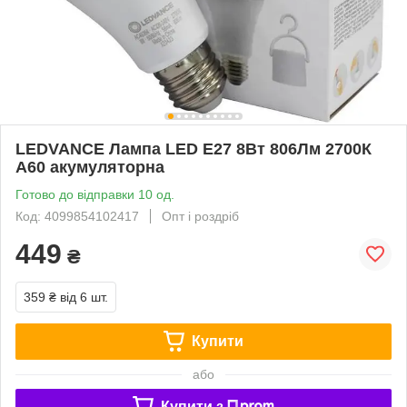
LEDVANCE Лампа LED E27 8Вт 806Лм 2700К
A60 акумуляторна
Готово до відправки 10 од.
Код: 4099854102417
Опт і роздріб
449
₴
359 ₴
від 6 шт.
Купити
або
Купити з