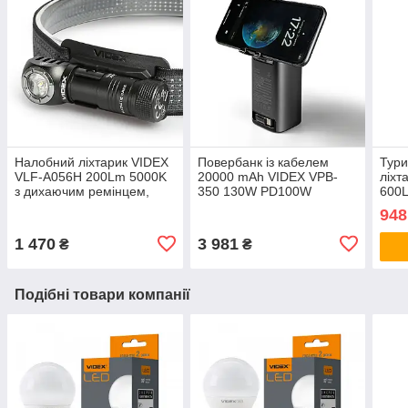
Налобний ліхтарик VIDEX
Повербанк із кабелем
Тури
VLF-A056H 200Lm 5000K
20000 mAh VIDEX VPB-
ліхт
з дихаючим ремінцем,
350 130W PD100W
600
біле та червоне світло
+Display
948
1 470
3 981
₴
₴
Подібні товари компанії