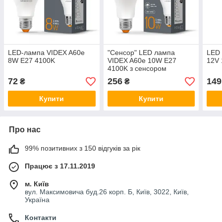
LED-лампа VIDEX A60e
"Сенсор" LED лампа
LED
8W E27 4100K
VIDEX A60e 10W E27
12V
4100K з сенсором
освітленості
72
256
149
₴
₴
Купити
Купити
Про нас
99% позитивних з 150 відгуків за рік
Працює з 17.11.2019
м. Київ
вул. Максимовича буд.26 корп. Б, Київ, 3022, Київ,
Україна
Контакти