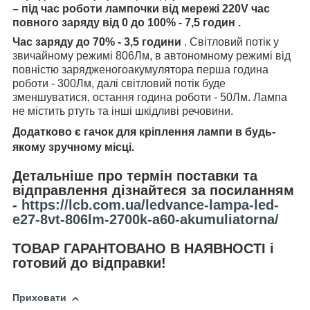
– під час роботи лампочки від мережі 220V
час
повного заряду від 0 до 100% - 7,5 годин .
Час заряду до 70% - 3,5 години
. Світловий потік у
звичайному режимі 806Лм, в автономному режимі від
повністю зарядженого
акумулятора перша година
роботи - 300Лм, далі світловий потік буде
зменшуватися, остання година роботи - 50Лм. Лампа
не містить ртуть та інші шкідливі речовини.
Додатково є гачок для кріплення лампи в будь-
якому зручному місці.
Детальніше про термін поставки та
відправлення дізнайтеся за посиланням
-
https://lcb.com.ua/ledvance-lampa-led-
e27-8vt-806lm-2700k-a60-akumuliatorna/
ТОВАР ГАРАНТОВАНО В НАЯВНОСТІ і
готовий до відправки!
Приховати