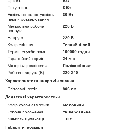
Цоколь
E27
Потужність
8 Вт
Еквівалентна потужність
60 Вт
лампи розжарювання
Мінімальна робоча
220 В
напруга
Напруга
220 В
Колір світіння
Теплий білий
Термін служби ламп
100000 годин
Гарантійний термін
24 міс
Матеріал розсіювача
Полікарбонат
Робоча напруга (В)
220-240
Характеристики випромінювання
Світловий потік
806 лм
Додаткові характеристики
Колір колби лампочки
Молочний
Робоче положення
Універсальне
Кількість в упаковці
1 шт.
Габаритні розміри