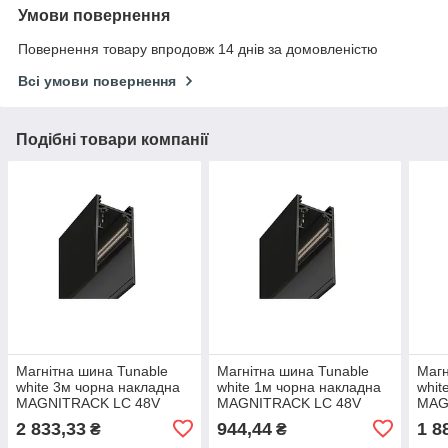
Умови повернення
Повернення товару впродовж 14 днів за домовленістю
Всі умови повернення
Подібні товари компанії
Магнітна шина Tunable
Магнітна шина Tunable
Магн
white 3м чорна накладна
white 1м чорна накладна
whit
MAGNITRACK LC 48V
MAGNITRACK LC 48V
MAG
LTRTunable white-MT430-
LTRTunable white-MT41
LTRT
2 833,33
944,44
1 8
₴
₴
out