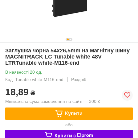
Заглушка чорна 54х26,5mm на магнітну шину
MAGNITRACK LC Tunable white 48V
LTRTunable white-M116-end
В наявності 20 од.
Код: Tunable white-M116-end
Роздріб
18,89
₴
Мінімальна сума замовлення на сайті — 300 ₴
Купити
або
Купити з