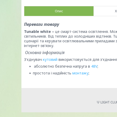
Опис
Х
Переваги товару
Tunable white –
це смарт-система освітлення. Мож
світильників. Від теплих до холодніших відтінків. 
сценарії та керувати освітлювальними приладами зі
інтернет-зв'язку.
Основна інформація
З'єднувач
кутовий
використовується для з'єднання 
абсолютно
безпечна напруга
в
48V
;
простота
і
надійність
монтажу
;