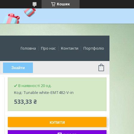
Кошик
Головна
Про нас
Контакти
Портфоліо
Знайти
В наявності 20 од.
Код:
Tunable white-EMT482-V-in
533,33 ₴
КУПИТИ