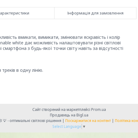
арактеристики
Інформація для замовлення
ливість вмикати, вимикати, змінювати яскравість і колір
Tunable white дає можливість налаштовувати різні світлові
 смартфона з будь-якої точки світу навіть за відсутності
треків в одну лінію.
Сайт створений на маркетплейсі
Prom.ua
Продавець на Bigl.ua
💡 LIGHT CLUB 💡 - оптимальні світлові рішення |
Поскаржитися на контент
|
Політика кон
Select Language
▼