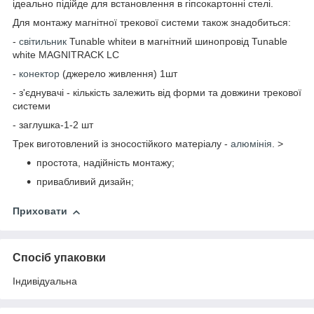
ідеально підійде
для встановлення в гіпсокартонні стелі.
Для монтажу магнітної трекової системи також знадобиться:
-
світильник
Tunable whiteи в магнітний шинопровід Tunable
white MAGNITRACK LC
-
конектор
(джерело живлення) 1шт
- з'єднувачі - кількість залежить від форми та довжини трекової
системи
- заглушка-1-2 шт
Трек виготовлений із зносостійкого матеріалу -
алюмінія
.
>
простота
,
надійність
монтажу
;
привабливий
дизайн
;
Приховати
Спосіб упаковки
Індивідуальна