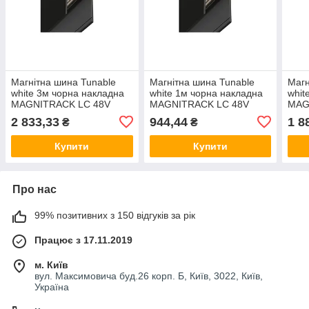
Магнітна шина Tunable
Магнітна шина Tunable
Магн
white 3м чорна накладна
white 1м чорна накладна
whit
MAGNITRACK LC 48V
MAGNITRACK LC 48V
MAG
LTRTunable white-MT430-
LTRTunable white-MT41
LTRT
2 833,33
944,44
1 8
₴
₴
out
Купити
Купити
Про нас
99% позитивних з 150 відгуків за рік
Працює з 17.11.2019
м. Київ
вул. Максимовича буд.26 корп. Б, Київ, 3022, Київ,
Україна