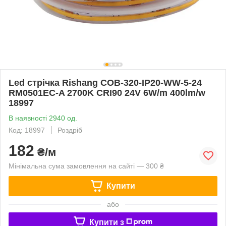
Led стрічка Rishang COB-320-IP20-WW-5-24
RM0501EC-A 2700K CRI90 24V 6W/m 400lm/w
18997
В наявності 2940 од.
Код: 18997
Роздріб
182
₴/м
Мінімальна сума замовлення на сайті — 300 ₴
Купити
або
Купити з