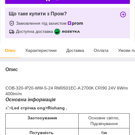
Що таке купити з Пром?
Замовлення під захистом
Доступна доставка
Опис
Характеристики
Доставка
Оплата
Умови п
Опис
COB-320-IP20-WW-5-24 RM0501EC-A 2700K C
RI
90 24V 6W/m
400lm/m
Основна інформація
x">
Led стрічка ong>Rishang
.
Застосування
Основне світло,
Підсвічування
Потужність
6
w