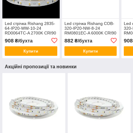
Led стрічка Rishang 2835-
Led стрічка Rishang COB-
Led 
64-IP20-WW-10-24
320-IP20-NW-8-24
320-
RD0064TC-A 2700K CRI90
RM0801EC-A 6000K CRI90
RM0
24V 6W/m 778lm/w 10204
24V 10W/m 900lm/w 18866
24V
908
882
908
₴/бухта
₴/бухта
5 метрів
1886
Купити
Купити
Акційні пропозиції та новинки