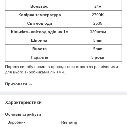
Вольтаж
24
v
Колірна температура
2700
K
Світлодіоди
2535
Кількість світлодіодів на 1м
320
шт/м
Ширина
5
mm
Висота
5
mm
Гарантія
3
роки
Порізка виробу повинна проводитися строго за розміченими
для цього виробниками лініями.
Приховати
Характеристики
Основні атрибути
Виробник
Rishang