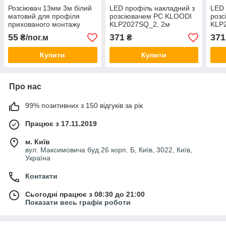
Розсіювач 13мм 3м білий
LED профіль накладний з
LED 
матовий для профіля
розсіювачем PC KLOODI
роз
прихованого монтажу
KLP2027SQ_2, 2м
KLP
F0.LD13
55
371
371
₴/пог.м
₴
Купити
Купити
Про нас
99% позитивних з 150 відгуків за рік
Працює з 17.11.2019
м. Київ
вул. Максимовича буд.26 корп. Б, Київ, 3022, Київ,
Україна
Контакти
Сьогодні працює з 08:30 до 21:00
Показати весь графік роботи