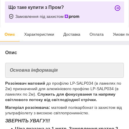
Що таке купити з Пром?
Замовлення під захистом
Опис
Характеристики
Доставка
Оплата
Умови п
Опис
Основна інформація
Розсіювач матовий
до профілю LP-SALP034 (в ламелях по
2м) призначений для алюмінієвого профілю LP-SALP034 (в
ламелях по 2м).
Служить для фокусування та напряму
світлового потоку від світлодіодної стрічки.
Матеріал розсіювача:
матовий полікарбонат із захистом від
ультрафіолету з високою світлопроникністю.
ЗВЕРНІТЬ УВАГУ!!!
Ціна вказана за 1 метр. Замовлення кратно 2