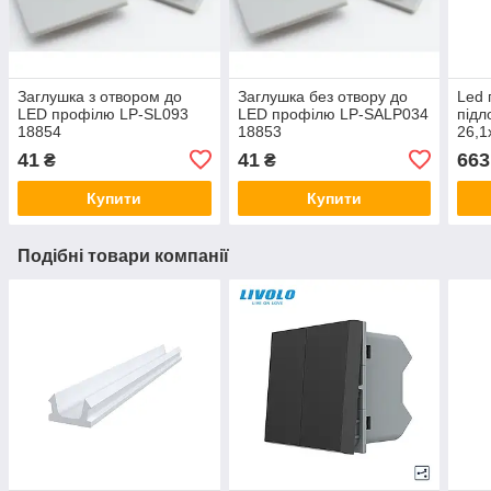
Заглушка з отвором до
Заглушка без отвору до
Led 
LED профілю LP-SL093
LED профілю LP-SALP034
підл
18854
18853
26,1
12,2
41
41
663
₴
₴
LDLZ
188
Купити
Купити
Подібні товари компанії