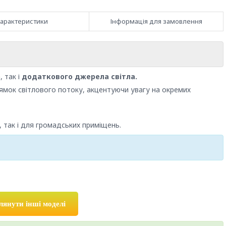
арактеристики
Інформація для замовлення
о
, так і
додаткового джерела світла.
мок світлового потоку, акцентуючи увагу на окремих
, так і для громадських приміщень.
лянути інші моделі