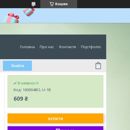
Кошик
Головна
Про нас
Контакти
Портфоліо
Знайти
В наявності
Код:
1600048CL-U-1B
609 ₴
КУПИТИ