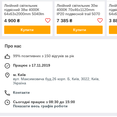
Лінійний світильник
Лінійний світильник 30w
Ліні
підвісний 38w 4000К
4000К 70х46х1120mm
підв
64х63х2000mm 5040lm
IP20 подвесной trail 5070
64х
IP42 Trail 6364 LC-INF-
comfortl LC-LED-D30-1120
IP42
4 900
7 385
3 8
₴
₴
38w-2
38w-
Купити
Купити
Про нас
99% позитивних з 150 відгуків за рік
Працює з 17.11.2019
м. Київ
вул. Максимовича буд.26 корп. Б, Київ, 3022, Київ,
Україна
Контакти
Сьогодні працює з 08:30 до 15:00
Показати весь графік роботи