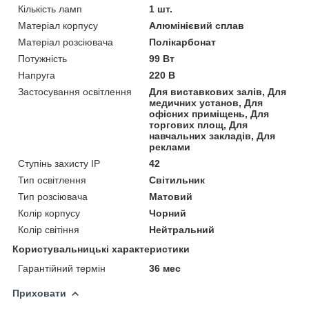
Кількість ламп
1 шт.
Матеріал корпусу
Алюмінієвий сплав
Матеріал розсіювача
Полікарбонат
Потужність
99 Вт
Напруга
220 В
Застосування освітлення
Для виставкових залів, Для
медичних установ, Для
офісних приміщень, Для
торгових площ, Для
навчальних закладів, Для
реклами
Ступінь захисту IP
42
Тип освітлення
Світильник
Тип розсіювача
Матовий
Колір корпусу
Чорний
Колір світіння
Нейтральний
Користувальницькі характеристики
Гарантійний термін
36 мес
Приховати