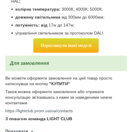
RAL
;
колірна температура:
3000К; 4000К; 5000К;
довжину світильника
від 300мм до 6000мм;
потужність: від
17w до 147w;
управління світильником за протоколом DALI.
Переглянути інші моделі
Для замовлення
Ви можете оформити замовлення на цей товар просто
натиснувши на кнопку
"КУПИТИ"
Також можна оформити замовлення або отримати
консультацію зв'язавшись з нами за наведеними нижче
контактами.
https://lightclub.prom.ua/ua/contacts
З повагою команда LIGHT CLUB
Приховати