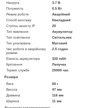
Напруга
3.7 В
Потужність
0.5 Вт
Режим роботи
Аварійний
Спосіб монтажу
Накладний
Ступінь захисту IP
20
Тип живлення
Акумулятор
Тип освітлення
Світильник
Тип розсіювача
Матовий
Час роботи в аварійному
2.5 годин
режимі
Ємність акумулятора
320 mAh
Кріплення
Липучка
Термін служби
25000 час
Розміри
Вага
60 г
Висота
47 мм
Довжина
116 мм
Ширина
11 мм
Додаткові характеристики