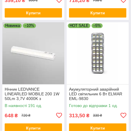
359,10
718,20
₴
₴
399 ₴
798 ₴
Купити
Купити
Новинка
–10%
HOT SALE
–5%
Нічник LEDVANCE
Акумуляторний аварійний
LINEARLED MOBILE 200 1W
LED світильник 6 Вт ELMAR
50Lm 3,7V 4000K з
EML-9830
аккумулятором
В наявності 191 од.
Готово до відправки 1 од.
(4058075610484)
648
313,50
₴
₴
720 ₴
330 ₴
Купити
Купити