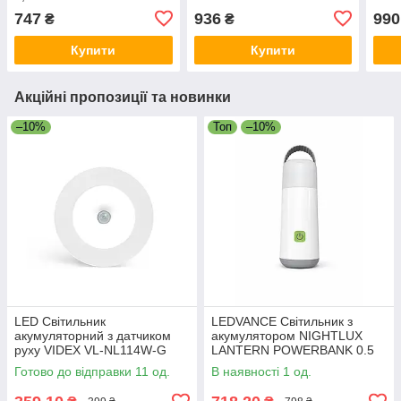
датчиком руху та
2,35W 3,7V 120Lm USB
аку
747
936
990
₴
₴
освітленості
білий (4058075504363)
(405
(4058075226883)
Купити
Купити
Акційні пропозиції та новинки
–10%
Топ
–10%
LED Світильник
LEDVANCE Світильник з
акумуляторний з датчиком
акумулятором NIGHTLUX
руху VIDEX VL-NL114W-G
LANTERN POWERBANK 0.5
Вт 3000/4000K 25Лм
Готово до відправки 11 од.
В наявності 1 од.
500мА•год ліхтарик