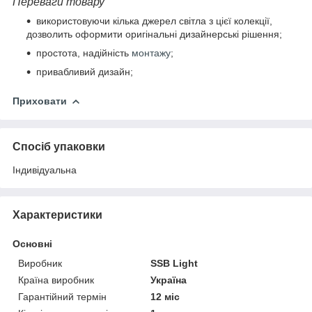
Переваги товару
використовуючи
кілька
джерел
світла
з
цієї
колекції
,
дозволить
оформити
оригінальні
дизайнерські
рішення
;
простота
,
надійність
монтажу
;
привабливий
дизайн
;
Приховати
Спосіб упаковки
Індивідуальна
Характеристики
Основні
Виробник
SSB Light
Країна виробник
Україна
Гарантійний термін
12 міс