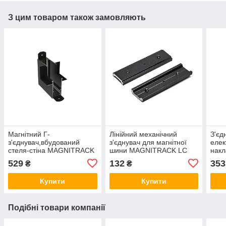
З цим товаром також замовляють
Магнітний Г-
Лінійний механічний
З'єд
з'єднувач,вбудований
з'єднувач для магнітної
елек
стеля-стіна MAGNITRACK
шини MAGNITRACK LC
накл
LC 48V LTR-EMT482-V-in
48V LTR-M192-H-out
магн
529
132
353
₴
₴
LTR-
Купити
Купити
Подібні товари компанії