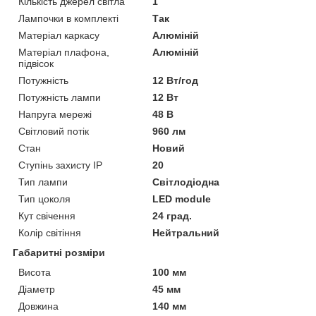
Кількість джерел світла
1
Лампочки в комплекті
Так
Матеріал каркасу
Алюміній
Матеріал плафона,
Алюміній
підвісок
Потужність
12 Вт/год
Потужність лампи
12 Вт
Напруга мережі
48 В
Світловий потік
960 лм
Стан
Новий
Ступінь захисту IP
20
Тип лампи
Світлодіодна
Тип цоколя
LED module
Кут свічення
24 град.
Колір світіння
Нейтральний
Габаритні розміри
Висота
100 мм
Діаметр
45 мм
Довжина
140 мм