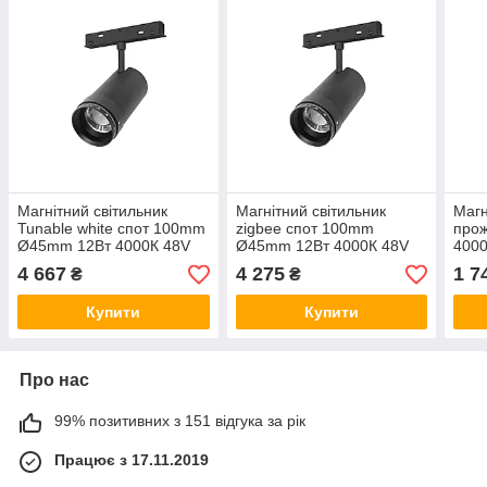
Магнітний світильник
Магнітний світильник
Магн
Tunable white спот 100mm
zigbee спот 100mm
про
Ø45mm 12Вт 4000К 48V
Ø45mm 12Вт 4000К 48V
4000
чорний LTR-MS26-T D45
чорний LTR-MS26-T D45
пово
4 667
4 275
1 7
₴
₴
Focus-12W
Focus-12W
MS2
Купити
Купити
Про нас
99% позитивних з 151 відгука за рік
Працює з 17.11.2019